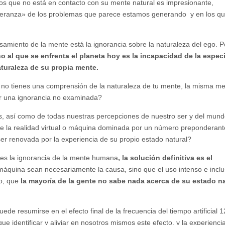
os que no está en contacto con su mente natural es impresionante,
peranza» de los problemas que parece estamos generando y en los q
miento de la mente está la ignorancia sobre la naturaleza del ego. P
 al que se enfrenta el planeta hoy es la incapacidad de la espec
turaleza de su propia mente.
o tienes una comprensión de la naturaleza de tu mente, la misma m
por una ignorancia no examinada?
os, así como de todas nuestras percepciones de nuestro ser y del mund
 de la realidad virtual o máquina dominada por un número preponderant
er renovada por la experiencia de su propio estado natural?
 es la ignorancia de la mente humana
, la solución definitiva es el
máquina sean necesariamente la causa, sino que el uso intenso e inclu
do, que
la mayoría de la gente no sabe nada acerca de su estado na
de resumirse en el efecto final de la frecuencia del tiempo artificial 
 identificar y aliviar en nosotros mismos este efecto, y la experienci