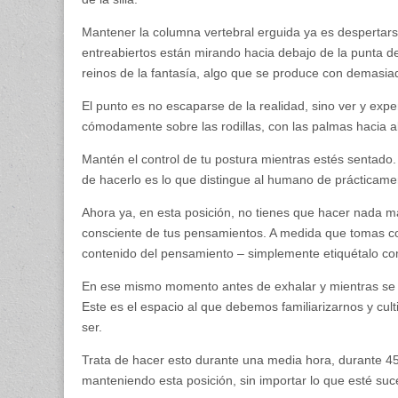
Mantener la columna vertebral erguida ya es despertarse
entreabiertos están mirando hacia debajo de la punta de l
reinos de la fantasía, algo que se produce con demasiad
El punto es no escaparse de la realidad, sino ver y expe
cómodamente sobre las rodillas, con las palmas hacia ab
Mantén el control de tu postura mientras estés sentado
de hacerlo es lo que distingue al humano de prácticamen
Ahora ya, en esta posición, no tienes que hacer nada 
consciente de tus pensamientos. A medida que tomas co
contenido del pensamiento – simplemente etiquétalo co
En ese mismo momento antes de exhalar y mientras se d
Este es el espacio al que debemos familiarizarnos y culti
ser.
Trata de hacer esto durante una media hora, durante 45
manteniendo esta posición, sin importar lo que esté su