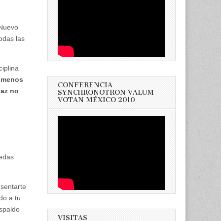
 Nuevo
odas las
iplina
 menos
CONFERENCIA
paz no
SYNCHRONOTRON VALUM
VOTAN MÉXICO 2010
uedas
 sentarte
do a tu
espaldo
VISITAS