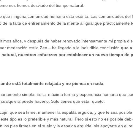
como nos hemos desviado del tiempo natural.
aro que ninguna comunidad humana está exenta. Las comunidades del
e la falta de entrenamiento de la mente al igual que prácticamente t
ltimos años, y después de haber renovado intensamente mi propia disc
ar meditación estilo Zen – he llegado a la ineludible conclusión
que a
natural, nuestros esfuerzos por establecer un nuevo tiempo de 
uando está totalmente relajada y no piensa en nada.
rdinariamente simple. Es la máxima forma y experiencia humana que p
Y cualquiera puede hacerlo. Sólo tienes que estar quieto.
cojín que sea firme, mantener la espalda erguida, y que te sea posible
este tipo es lo preferible y más natural. Pero si esto no es posible debi
on los pies firmes en el suelo y la espalda erguida, sin apoyarte en el r