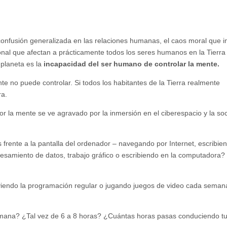
confusión generalizada en las relaciones humanas, el caos moral que 
ional que afectan a prácticamente todos los seres humanos en la Tierra
planeta es la
incapacidad del ser humano de controlar la mente.
e no puede controlar. Si todos los habitantes de la Tierra realmente
ra.
r la mente se ve agravado por la inmersión en el ciberespacio y la so
frente a la pantalla del ordenador – navegando por Internet, escribie
cesamiento de datos, trabajo gráfico o escribiendo en la computadora?
r viendo la programación regular o jugando juegos de video cada seman
emana? ¿Tal vez de 6 a 8 horas? ¿Cuántas horas pasas conduciendo t