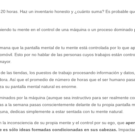
-20 horas. Haz un inventario honesto y ¿cuánto suma? Es probable qu
niendo tu mente en el control de una máquina o un proceso dominado p
emana que la pantalla mental de tu mente está controlada por lo que a
tomóvil. Esto por no hablar de las personas cuyos trabajos están contr
mayor.
de las tiendas, los puestos de trabajo procesando información y datos,
adora. Así que el promedio de número de horas que el ser humano pas
za su pantalla mental natural es enorme.
inados por la máquina (aunque sea instructivo para ser realmente co
ras a la semana pasas conscientemente delante de tu propia pantalla m
una, dedicas simplemente a estar sentada con tu mente natural.
la inconsciencia de su propia mente y el control por su ego, que
ape
que es sólo ideas formadas condicionadas en sus cabezas.
Impactad