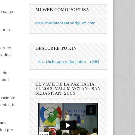
MI WEB COMO POETISA
e salga
www.mariateresarodriguez.com
or la
parece
DESCUBRE TU KIN
olados
Haz click aquí y descubre tu KIN
 etc.,
a con
EL VIAJE DE LA PAZ HACIA
EL 2012-VALUM VOTAN- SAN
SEBASTIAN-2005
nsciente
ental, tu
nas
os por