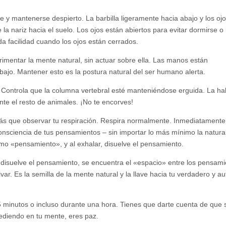
 y mantenerse despierto. La barbilla ligeramente hacia abajo y los oj
a nariz hacia el suelo. Los ojos están abiertos para evitar dormirse o i
a facilidad cuando los ojos están cerrados.
rimentar la mente natural, sin actuar sobre ella. Las manos están
ajo. Mantener esto es la postura natural del ser humano alerta.
. Controla que la columna vertebral esté manteniéndose erguida. La ha
te el resto de animales. ¡No te encorves!
más que observar tu respiración. Respira normalmente. Inmediatamente
nsciencia de tus pensamientos – sin importar lo más mínimo la natura
mo «pensamiento», y al exhalar, disuelve el pensamiento.
isuelve el pensamiento, se encuentra el «espacio» entre los pensami
var. Es la semilla de la mente natural y la llave hacia tu verdadero y au
 minutos o incluso durante una hora. Tienes que darte cuenta de que 
cediendo en tu mente, eres paz.