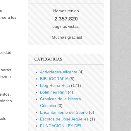
os
Hemos tenido
rse a los
2.357.820
paginas vistas.
¡Muchas gracias!
bilidad
CATEGORÍAS
 serás
Actividades-Alicante
(4)
leza o
BIBLIOGRAFIA
(5)
Blog Reina Roja
(171)
Boletines Rinri
(4)
entos.
Crónicas de la Historá
téntico
Cósmica
(3)
Encantamiento del Sueño
(6)
sólo
Escritos de José Argüelles
(1)
FUNDACIÓN LEY DEL