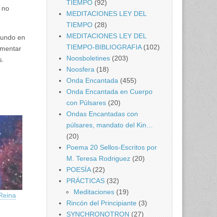
TIEMPO
(92)
 no
MEDITACIONES LEY DEL
TIEMPO
(28)
MEDITACIONES LEY DEL
mundo en
TIEMPO-BIBLIOGRAFIA
(102)
imentar
Noosboletines
(203)
s.
Noosfera
(18)
Onda Encantada
(455)
Onda Encantada en Cuerpo
con Púlsares
(20)
Ondas Encantadas con
púlsares, mandato del Kin…
(20)
Poema 20 Sellos-Escritos por
M. Teresa Rodriguez
(20)
POESÍA
(22)
PRÁCTICAS
(32)
Meditaciones
(19)
Reina
Rincón del Principiante
(3)
SYNCHRONOTRON
(27)