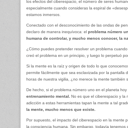
los efectos del ciberespacio, el número de seres human
especialmente cuando consideras la espiral de «deses
estamos inmersos.
Conectado con el desconocimiento de las ondas de pensa
declaro de manera inequívoca: el
problema número uno
humana de controlar, y mucho menos conocer, la na
¿Cómo puedes pretender resolver un problema cuando n
creó el problema en un principio, y luego lo perpetuó 
Si la mente es la raíz y origen de todo lo que conocem
permite fácilmente que sea esclavizada por la pantalla
horas de nuestra vigilia, ¿no merece la mente también s
De hecho, si el problema número uno en el planeta hoy
entrenamiento mental.
No es que el ciberespacio y la 
adicción a estas herramientas tapan la mente a tal gra
la mente, mucho menos que existe.
Por supuesto, el impacto del ciberespacio en la mente pue
la consciencia humana. Sin embargo, todavía tenemos que