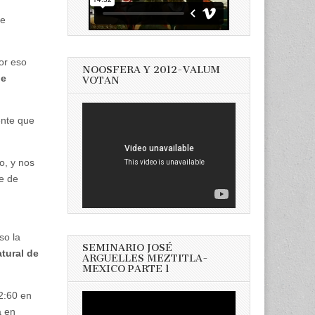
ue
or eso
NOOSFERA Y 2012-VALUM
ie
VOTAN
ente que
o, y nos
e de
so la
SEMINARIO JOSÉ
tural de
ARGUELLES MEZTITLA-
MEXICO PARTE 1
12:60 en
a en