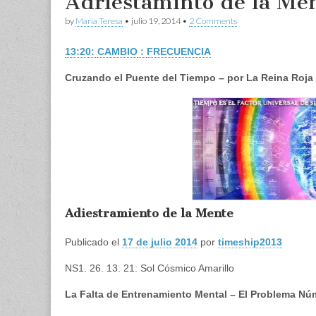
Adriestaminto de la M
by
Maria Teresa
•
julio 19, 2014
•
2 Comments
13:20:
CAMBIO
:
FRECUENCIA
Cruzando el Puente del Tiempo – por La Reina Roja
Adiestramiento de la Mente
Publicado el
17 de julio 2014
por
timeship2013
NS1. 26. 13. 21: Sol Cósmico Amarillo
La Falta de Entrenamiento Mental – El Problema Núm