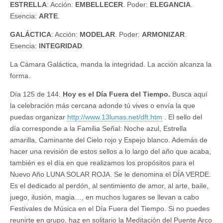
ESTRELLA
: Acción:
EMBELLECER
. Poder:
ELEGANCIA
.
Esencia:
ARTE
.
GALÁCTICA
: Acción:
MODELAR
. Poder:
ARMONIZAR
.
Esencia:
INTEGRIDAD
.
La Cámara Galáctica, manda la integridad. La acción alcanza la
forma.
Día 125 de 144.
Hoy es el Día Fuera del Tiempo.
Busca aquí
la celebración más cercana adonde tú vives o envía la que
puedas organizar
http://www.13lunas.net/dft.htm
. El sello del
día corresponde a la Familia Señal: Noche azul, Estrella
amarilla, Caminante del Cielo rojo y Espejo blanco. Además de
hacer una revisión de estos sellos a lo largo del año que acaba,
también es el día en que realizamos los propósitos para el
Nuevo Año LUNA SOLAR ROJA. Se le denomina el DÍA VERDE.
Es el dedicado al perdón, al sentimiento de amor, al arte, baile,
juego, ilusión, magia…, en muchos lugares se llevan a cabo
Festivales de Música en el Día Fuera del Tiempo. Si no puedes
reunirte en grupo, haz en solitario la Meditación del Puente Arco