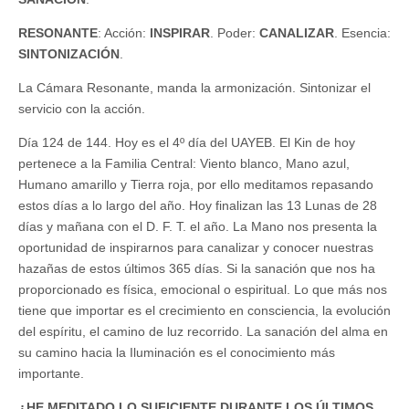
RESONANTE
: Acción:
INSPIRAR
. Poder:
CANALIZAR
. Esencia:
SINTONIZACIÓN
.
La Cámara Resonante, manda la armonización. Sintonizar el
servicio con la acción.
Día 124 de 144. Hoy es el 4º día del UAYEB. El Kin de hoy
pertenece a la Familia Central: Viento blanco, Mano azul,
Humano amarillo y Tierra roja, por ello meditamos repasando
estos días a lo largo del año. Hoy finalizan las 13 Lunas de 28
días y mañana con el D. F. T. el año. La Mano nos presenta la
oportunidad de inspirarnos para canalizar y conocer nuestras
hazañas de estos últimos 365 días. Si la sanación que nos ha
proporcionado es física, emocional o espiritual. Lo que más nos
tiene que importar es el crecimiento en consciencia, la evolución
del espíritu, el camino de luz recorrido. La sanación del alma en
su camino hacia la Iluminación es el conocimiento más
importante.
¿HE MEDITADO LO SUFICIENTE DURANTE LOS ÚLTIMOS