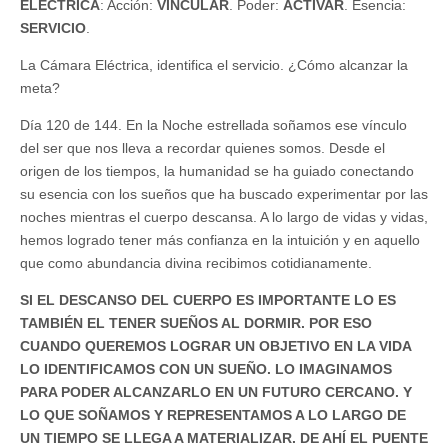
ELÉCTRICA
: Acción:
VINCULAR
. Poder:
ACTIVAR
. Esencia:
SERVICIO
.
La Cámara Eléctrica, identifica el servicio. ¿Cómo alcanzar la
meta?
Día 120 de 144. En la Noche estrellada soñamos ese vínculo
del ser que nos lleva a recordar quienes somos. Desde el
origen de los tiempos, la humanidad se ha guiado conectando
su esencia con los sueños que ha buscado experimentar por las
noches mientras el cuerpo descansa. A lo largo de vidas y vidas,
hemos logrado tener más confianza en la intuición y en aquello
que como abundancia divina recibimos cotidianamente.
SI EL DESCANSO DEL CUERPO ES IMPORTANTE LO ES
TAMBIÉN EL TENER SUEÑOS AL DORMIR. POR ESO
CUANDO QUEREMOS LOGRAR UN OBJETIVO EN LA VIDA
LO IDENTIFICAMOS CON UN SUEÑO. LO IMAGINAMOS
PARA PODER ALCANZARLO EN UN FUTURO CERCANO. Y
LO QUE SOÑAMOS Y REPRESENTAMOS A LO LARGO DE
UN TIEMPO SE LLEGA A MATERIALIZAR. DE AHÍ EL PUENTE