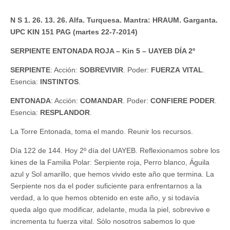
N S 1. 26. 13. 26. Alfa. Turquesa. Mantra: HRAUM. Garganta.
UPC KIN 151 PAG (martes 22-7-2014)
SERPIENTE ENTONADA ROJA – Kin 5 – UAYEB DÍA 2º
SERPIENTE
: Acción:
SOBREVIVIR
. Poder:
FUERZA
VITAL
.
Esencia:
INSTINTOS
.
ENTONADA
: Acción:
COMANDAR
. Poder:
CONFIERE
PODER
.
Esencia:
RESPLANDOR
.
La Torre Entonada, toma el mando. Reunir los recursos.
Día 122 de 144. Hoy 2º día del UAYEB. Reflexionamos sobre los
kines de la Familia Polar: Serpiente roja, Perro blanco, Águila
azul y Sol amarillo, que hemos vivido este año que termina. La
Serpiente nos da el poder suficiente para enfrentarnos a la
verdad, a lo que hemos obtenido en este año, y si todavía
queda algo que modificar, adelante, muda la piel, sobrevive e
incrementa tu fuerza vital. Sólo nosotros sabemos lo que