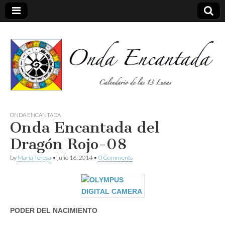
Calendario de las 13 Lunas
Onda
ONDA ENCANTADA
Onda Encantada del
encantada
Dragón Rojo-08
by
Maria Teresa
•
julio 16, 2014
•
0 Comments
PODER DEL NACIMIENTO