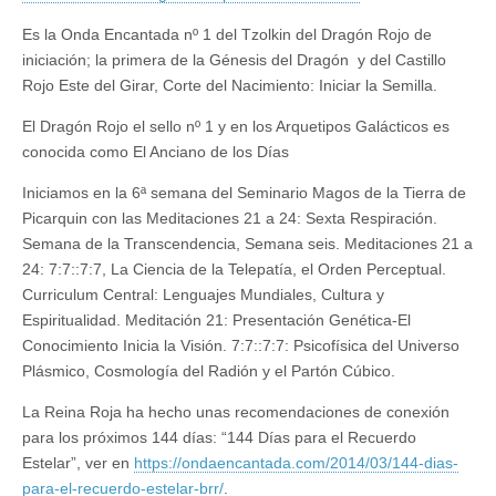
Es la Onda Encantada nº 1 del Tzolkin del Dragón Rojo de
iniciación; la primera de la Génesis del Dragón y del Castillo
Rojo Este del Girar, Corte del Nacimiento: Iniciar la Semilla.
El Dragón Rojo el sello nº 1 y en los Arquetipos Galácticos es
conocida como El Anciano de los Días
Iniciamos en la 6ª semana del Seminario Magos de la Tierra de
Picarquin con las Meditaciones 21 a 24: Sexta Respiración.
Semana de la Transcendencia, Semana seis. Meditaciones 21 a
24: 7:7::7:7, La Ciencia de la Telepatía, el Orden Perceptual.
Curriculum Central: Lenguajes Mundiales, Cultura y
Espiritualidad. Meditación 21: Presentación Genética-El
Conocimiento Inicia la Visión. 7:7::7:7: Psicofísica del Universo
Plásmico, Cosmología del Radión y el Partón Cúbico.
La Reina Roja ha hecho unas recomendaciones de conexión
para los próximos 144 días: “144 Días para el Recuerdo
Estelar”, ver en
https://ondaencantada.com/2014/03/144-dias-
para-el-recuerdo-estelar-brr/
.