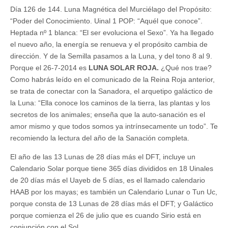
Día 126 de 144. Luna Magnética del Murciélago del Propósito:
“Poder del Conocimiento. Uinal 1 POP: “Aquél que conoce”.
Heptada nº 1 blanca: “El ser evoluciona el Sexo”. Ya ha llegado
el nuevo año, la energía se renueva y el propósito cambia de
dirección. Y de la Semilla pasamos a la Luna, y del tono 8 al 9.
Porque el 26-7-2014 es
LUNA SOLAR ROJA.
¿Qué nos trae?
Como habrás leído en el comunicado de la Reina Roja anterior,
se trata de conectar con la Sanadora, el arquetipo galáctico de
la Luna: “Ella conoce los caminos de la tierra, las plantas y los
secretos de los animales; enseña que la auto-sanación es el
amor mismo y que todos somos ya intrínsecamente un todo”. Te
recomiendo la lectura del año de la Sanación completa.
El año de las 13 Lunas de 28 días más el DFT, incluye un
Calendario Solar porque tiene 365 días divididos en 18 Uinales
de 20 días más el Uayeb de 5 días, es el llamado calendario
HAAB por los mayas; es también un Calendario Lunar o Tun Uc,
porque consta de 13 Lunas de 28 días más el DFT; y Galáctico
porque comienza el 26 de julio que es cuando Sirio está en
conjunción con el Sol.