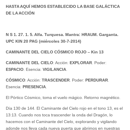
HASTA AQUÍ HEMOS ESTABLECIDO LA BASE GALÁCTICA
DE LA ACCIÓN
N S 1. 27. 1. 5. Alfa. Turquesa. Mantra: HRAUM. Garganta.
UPC KIN 20 PAG (miércoles 30-7-2014)
CAMINANTE DEL CIELO CÓSMICO ROJO – Kin 13
CAMINANTE DEL CIELO
: Acción:
EXPLORAR
. Poder:
ESPACIO
. Esencia:
VIGILANCIA
.
CÓSMICO
: Acción:
TRASCENDER
. Poder:
PERDURAR
.
Esencia:
PRESENCIA
.
El Pórtico Cósmico, toma el vuelo mágico. Retorno magnético.
Día 130 de 144. El Caminante del Cielo rojo en el tono 13, es el
13:13. Cuando nos toca trascender la onda del Dragón, lo
hacemos con el Caminante del Cielo, explorando y vigilando
adonde nos lleva cada nueva puerta que abrimos en nuestras