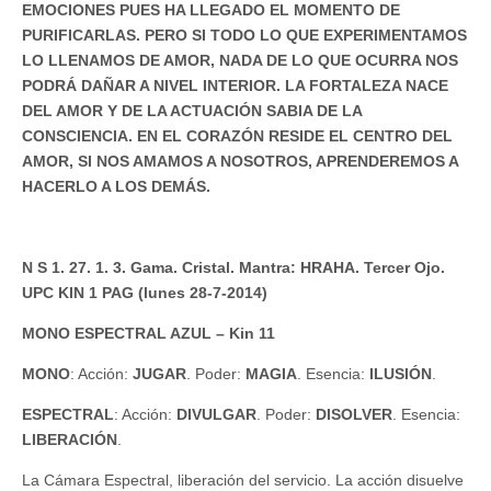
EMOCIONES PUES HA LLEGADO EL MOMENTO DE
PURIFICARLAS. PERO SI TODO LO QUE EXPERIMENTAMOS
LO LLENAMOS DE AMOR, NADA DE LO QUE OCURRA NOS
PODRÁ DAÑAR A NIVEL INTERIOR. LA FORTALEZA NACE
DEL AMOR Y DE LA ACTUACIÓN SABIA DE LA
CONSCIENCIA. EN EL CORAZÓN RESIDE EL CENTRO DEL
AMOR, SI NOS AMAMOS A NOSOTROS, APRENDEREMOS A
HACERLO A LOS DEMÁS.
N S 1. 27. 1. 3. Gama. Cristal. Mantra: HRAHA. Tercer Ojo.
UPC KIN 1 PAG (lunes 28-7-2014)
MONO ESPECTRAL AZUL – Kin 11
MONO
: Acción:
JUGAR
. Poder:
MAGIA
. Esencia:
ILUSIÓN
.
ESPECTRAL
: Acción:
DIVULGAR
. Poder:
DISOLVER
. Esencia:
LIBERACIÓN
.
La Cámara Espectral, liberación del servicio. La acción disuelve