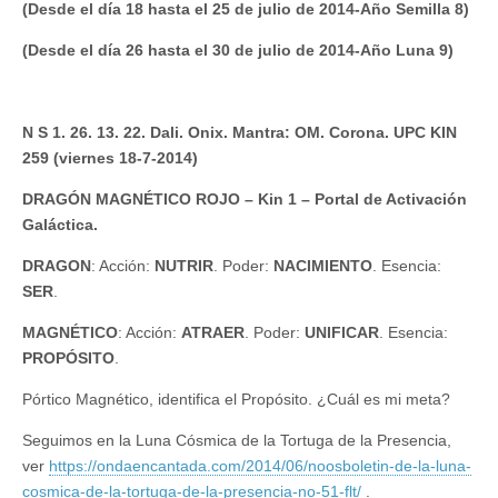
(Desde el día 18 hasta el 25 de julio de 2014-Año Semilla 8)
(Desde el día 26 hasta el 30 de julio de 2014-Año Luna 9)
N S 1.
26. 13. 22. Dali. Onix. Mantra: OM. Corona. UPC KIN
259 (viernes 18-7-2014)
DRAGÓN MAGNÉTICO ROJO – Kin 1 – Portal de Activación
Galáctica.
DRAGON
: Acción:
NUTRIR
. Poder:
NACIMIENTO
. Esencia:
SER
.
MAGNÉTICO
: Acción:
ATRAER
. Poder:
UNIFICAR
. Esencia:
PROPÓSITO
.
Pórtico Magnético, identifica el Propósito. ¿Cuál es mi meta?
Seguimos en la Luna Cósmica de la Tortuga de la Presencia,
ver
https://ondaencantada.com/2014/06/noosboletin-de-la-luna-
cosmica-de-la-tortuga-de-la-presencia-no-51-flt/
.