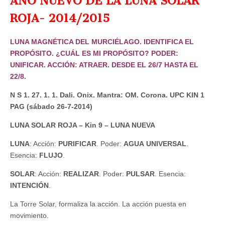
AÑO NUEVO DE LA LUNA SOLAR
ROJA- 2014/2015
LUNA MAGNÉTICA DEL MURCIÉLAGO. IDENTIFICA EL
PROPÓSITO. ¿CUÁL ES MI PROPÓSITO? PODER:
UNIFICAR. ACCIÓN: ATRAER. DESDE EL 26/7 HASTA EL
22/8.
N S 1. 27. 1. 1. Dali. Onix. Mantra: OM. Corona. UPC KIN 1
PAG (sábado 26-7-2014)
LUNA SOLAR ROJA – Kin 9 –
LUNA NUEVA
LUNA
: Acción:
PURIFICAR
. Poder:
AGUA
UNIVERSAL
.
Esencia:
FLUJO
.
SOLAR
: Acción:
REALIZAR
. Poder:
PULSAR
. Esencia:
INTENCIÓN
.
La Torre Solar, formaliza la acción. La acción puesta en
movimiento.