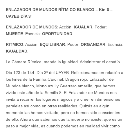
ENLAZADOR DE MUNDOS RÍTMICO BLANCO – Kin 6 –
UAYEB DÍA 3º
ENLAZADOR
DE
MUNDOS
: Acción:
IGUALAR
. Poder:
MUERTE
. Esencia:
OPORTUNIDAD
.
RITMICO
: Acción:
EQUILIBRAR
. Poder:
ORGANIZAR
. Esencia:
IGUALDAD
.
La Cámara Rítmica, manda la igualdad. Administrar el desafío.
Día 123 de 144. Día 3º del UAYEB. Reflexionamos en relación a
los kines de la Familia Cardinal: Dragón rojo, Enlazador de
Mundos blanco, Mono azul y Guerrero amarillo, que hemos
vivido este año de la Semilla 8. El Enlazador de Mundos nos
invita a recorrer los lugares mágicos y a creer en dimensiones
paralelas así como en otras realidades. Quizás en algún
momento las hemos visitado, pero no hemos sido conscientes
de ello. Ahora que sabemos que la muerte no existe, que es un
paso a mejor vida, es cuando podemos en realidad vivir como