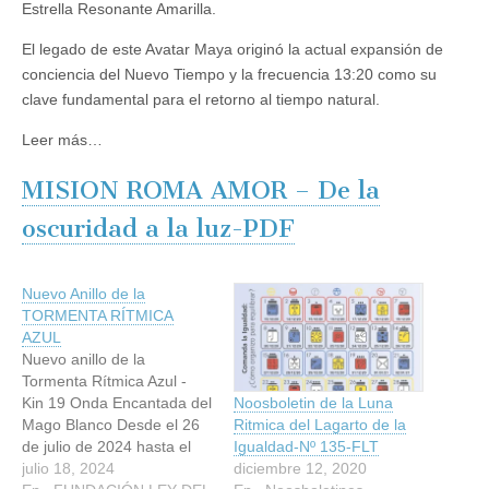
Estrella Resonante Amarilla.
El legado de este Avatar Maya originó la actual expansión de
conciencia del Nuevo Tiempo y la frecuencia 13:20 como su
clave fundamental para el retorno al tiempo natural.
Leer más…
MISION ROMA AMOR – De la
oscuridad a la luz-PDF
Nuevo Anillo de la
TORMENTA RÍTMICA
AZUL
Nuevo anillo de la
Tormenta Rítmica Azul -
Kin 19 Onda Encantada del
Noosboletin de la Luna
Mago Blanco Desde el 26
Ritmica del Lagarto de la
de julio de 2024 hasta el
Igualdad-Nº 135-FLT
24 de julio de 2025 Ver la
julio 18, 2024
diciembre 12, 2020