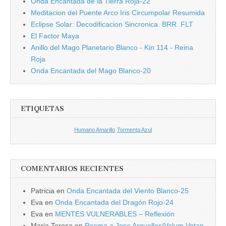
Onda Encantada de la Tierra Roja-22
Meditacion del Puente Arco Iris Circumpolar Resumida
Eclipse Solar: Decodificacion Sincronica. BRR. FLT
El Factor Maya
Anillo del Mago Planetario Blanco - Kin 114 - Reina
Roja
Onda Encantada del Mago Blanco-20
ETIQUETAS
Humano Amarillo
Tormenta Azul
COMENTARIOS RECIENTES
Patricia
en
Onda Encantada del Viento Blanco-25
Eva
en
Onda Encantada del Dragón Rojo-24
Eva
en
MENTES VULNERABLES – Reflexión
Maria Teresa
en
Poema a Jose Arguelles/Valum Votan