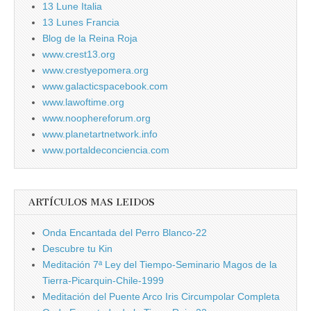
13 Lune Italia
13 Lunes Francia
Blog de la Reina Roja
www.crest13.org
www.crestyepomera.org
www.galacticspacebook.com
www.lawoftime.org
www.noophereforum.org
www.planetartnetwork.info
www.portaldeconciencia.com
ARTÍCULOS MAS LEIDOS
Onda Encantada del Perro Blanco-22
Descubre tu Kin
Meditación 7ª Ley del Tiempo-Seminario Magos de la
Tierra-Picarquin-Chile-1999
Meditación del Puente Arco Iris Circumpolar Completa