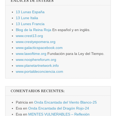
ENLACES DE INTERÉS
13 Lunas España
13 Lune Italia
13 Lunes Francia
Blog de la Reina Roja
En español y en inglés.
www.crest13.org
www.crestyepomera.org
www.galacticspacebook.com
www.lawoftime.org
Fundación para la Ley del Tiempo.
www.noophereforum.org
www.planetartnetwork.info
www.portaldeconciencia.com
COMENTARIOS RECIENTES:
Patricia
en
Onda Encantada del Viento Blanco-25
Eva
en
Onda Encantada del Dragón Rojo-24
Eva
en
MENTES VULNERABLES – Reflexión