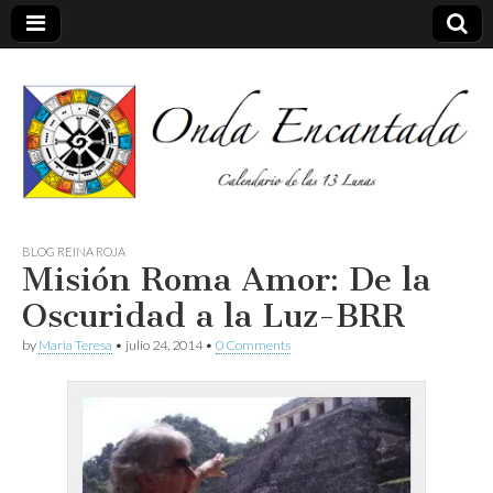
Calendario de las 13 Lunas
Onda
BLOG REINA ROJA
Misión Roma Amor: De la
encantada
Oscuridad a la Luz-BRR
by
Maria Teresa
•
julio 24, 2014
•
0 Comments