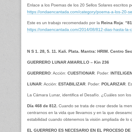
Enlace a los Poemas de los 20 Sellos Solares escritos 
https://ondaencantada.com/category/poema-a-los-20-sel
Este es un trabajo recomendado por la
Reina Roja
:
“81
https://ondaencantada.com/2014/08/812-dias-hasta-la-co
N S 1. 28, 5. 11. Kali. Plata. Mantra: HRIM. Centro
GUERRERO LUNAR AMARILLO – Kin 236
GUERRERO
: Acción:
CUESTIONAR
. Poder:
INTELIGE
LUNAR
: Acción:
ESTABILIZAR
. Poder:
POLARIZAR
. E
La Cámara Lunar, identifica el Desafío. ¿Cuáles son los
Día 468 de 812.
Cuando se trata de crear desde la ment
centrarnos en la vida que llevamos y en la que deseamos
estabilidad cuando obtenemos la visión ampliada de lo 
EL GUERRERO ES NECESARIO EN EL PROCESO DE E