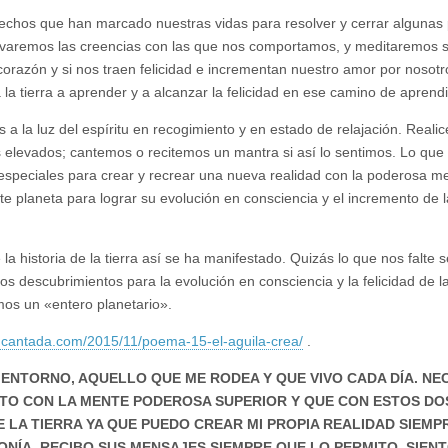
s hechos que han marcado nuestras vidas para resolver y cerrar algunas
ervaremos las creencias con las que nos comportamos, y meditaremos s
corazón y si nos traen felicidad e incrementan nuestro amor por nosotr
a tierra a aprender y a alcanzar la felicidad en ese camino de aprendi
s a la luz del espíritu en recogimiento y en estado de relajación. Real
s elevados; cantemos o recitemos un mantra si así lo sentimos. Lo que
speciales para crear y recrear una nueva realidad con la poderosa m
e planeta para lograr su evolución en consciencia y el incremento de l
istoria de la tierra así se ha manifestado. Quizás lo que nos falte se
los descubrimientos para la evolución en consciencia y la felicidad de l
mos un «entero planetario».
ncantada.com/2015/11/poema-15-el-aguila-crea/
.
 ENTORNO, AQUELLO QUE ME RODEA Y QUE VIVO CADA DÍA. NE
TO CON LA MENTE PODEROSA SUPERIOR Y QUE CON ESTOS DO
 LA TIERRA YA QUE PUEDO CREAR MI PROPIA REALIDAD SIEMP
TONÍA. RECIBO SUS MENSAJES SIEMPRE QUE LO PERMITO. SIENT