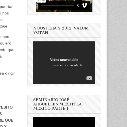
 puertas
i nos
os
zaje.
NOOSFERA Y 2012-VALUM
VOTAN
icemos
 quiero
ente que
a
a dirigir
a
SEMINARIO JOSÉ
ARGUELLES MEZTITLA-
CESITO
MEXICO PARTE 1
S
RE QUE
O Y