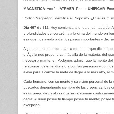
MAGNÉTICA
: Acción:
ATRAER
. Poder:
UNIFICAR
. Ese
Pórtico Magnético, identifica el Propósito. ¿Cuál es mi 
Día 467 de 812.
Hoy comienza la onda encantada del Águi
profundidades del corazón y a la cima del mundo en bus
esa que nos ayuda a dar los pasos importantes y decisivo
Algunas personas rechazan la mente porque dicen que su
el Águila nos propone va más allá de la materia, del ra
necesaria mantener. Podemos admitir que la mente del Ág
relacionarnos en el día a día con las personas y con lo
eleva para alcanzar la meta de llegar a lo más alto, al m
Cada humano, con su mente y su visión personal de la vi
buscados dependiendo siempre de las creencias. Las cre
es un juego de palabras que se relacionan continuamente
decía: «Quien posee tu tiempo posee tu mente; posee tu
excepción.