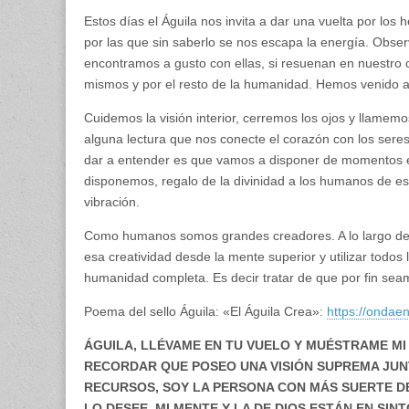
Estos días el Águila nos invita a dar una vuelta por lo
por las que sin saberlo se nos escapa la energía. Obs
encontramos a gusto con ellas, si resuenan en nuestro 
mismos y por el resto de la humanidad. Hemos venido a l
Cuidemos la visión interior, cerremos los ojos y llamemo
alguna lectura que nos conecte el corazón con los sere
dar a entender es que vamos a disponer de momentos e
disponemos, regalo de la divinidad a los humanos de est
vibración.
Como humanos somos grandes creadores. A lo largo de la h
esa creatividad desde la mente superior y utilizar todos 
humanidad completa. Es decir tratar de que por fin sea
Poema del sello Águila: «El Águila Crea»:
https://ondae
ÁGUILA, LLÉVAME EN TU VUELO Y MUÉSTRAME MI
RECORDAR QUE POSEO UNA VISIÓN SUPREMA JUN
RECURSOS, SOY LA PERSONA CON MÁS SUERTE DE
LO DESEE. MI MENTE Y LA DE DIOS ESTÁN EN SIN