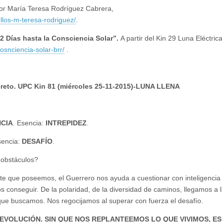
por María Teresa Rodríguez Cabrera,
los-m-teresa-rodriguez/
.
2 Días hasta la Consciencia Solar”.
A partir del Kin 29 Luna Eléctric
snciencia-solar-brr/
.
 Secreto. UPC Kin 81 (miércoles 25-11-2015)-LUNA LLENA
NCIA
. Esencia:
INTREPIDEZ
.
sencia:
DESAFÍO
.
 obstáculos?
e que poseemos, el Guerrero nos ayuda a cuestionar con inteligencia
 conseguir. De la polaridad, de la diversidad de caminos, llegamos a 
que buscamos. Nos regocijamos al superar con fuerza el desafío.
VOLUCIÓN. SIN QUE NOS REPLANTEEMOS LO QUE VIVIMOS, ES 