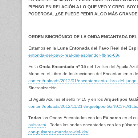
PIENSO EN RELACIÓN A LO QUE VEO Y CREO. SO
PODEROSA. ¿SE PUEDE PEDIR ALGO MÁS GRANDE? 
ORDEN SINCRÓNICO DE LA ONDA ENCANTADA DEL 
Estamos en la
Luna Entonada del Pavo Real del Esp
entonda-del-pavo-real-del-esplendor-flt-no-69/
.
Es la
Onda Encantada nº 1
5
del Tzolkin del Águila Azu
Mono en el Libro de Instrucciones del Encantamiento d
content/uploads/2012/01/encantamiento-libro-del-juego.
Sincronización.
El Águila Azul es el sello nº 15 y en los
Arquetipos Gal
content/uploads/2012/11/21-Arquetipos-Gal%C3%A1ctic
Todas
las Ondas Encantadas con los
Púlsares
en el c
pulsares/
. Todas las ondas encantadas con los púlsare
con-pulsares-mandaro-del-kin/
.