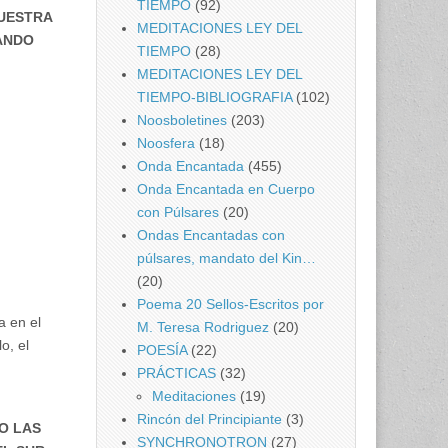
TIEMPO
(92)
MUESTRA
MEDITACIONES LEY DEL
ANDO
TIEMPO
(28)
MEDITACIONES LEY DEL
TIEMPO-BIBLIOGRAFIA
(102)
Noosboletines
(203)
Noosfera
(18)
Onda Encantada
(455)
Onda Encantada en Cuerpo
con Púlsares
(20)
Ondas Encantadas con
púlsares, mandato del Kin…
(20)
Poema 20 Sellos-Escritos por
a en el
M. Teresa Rodriguez
(20)
o, el
POESÍA
(22)
PRÁCTICAS
(32)
Meditaciones
(19)
Rincón del Principiante
(3)
O LAS
SYNCHRONOTRON
(27)