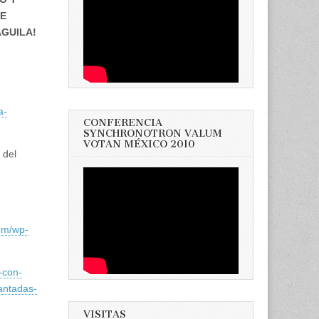
TE
ÁGUILA!
a-
CONFERENCIA
SYNCHRONOTRON VALUM
VOTAN MÉXICO 2010
 del
om/wp-
-con-
antadas-
VISITAS