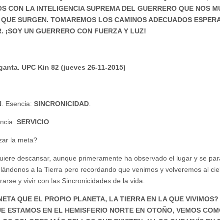
OS CON LA INTELIGENCIA SUPREMA DEL GUERRERO QUE NOS 
S QUE SURGEN. TOMAREMOS LOS CAMINOS ADECUADOS ESPER
. ¡SOY UN GUERRERO CON FUERZA Y LUZ!
rganta. UPC Kin 82 (jueves 26-11-2015)
N
. Esencia:
SINCRONICIDAD
.
encia:
SERVICIO
.
zar la meta?
quiere descansar, aunque primeramente ha observado el lugar y se par
ulándonos a la Tierra pero recordando que venimos y volveremos al ciel
arse y vivir con las Sincronicidades de la vida.
ETA QUE EL PROPIO PLANETA, LA TIERRA EN LA QUE VIVIMOS?
UE ESTAMOS EN EL HEMISFERIO NORTE EN OTOÑO, VEMOS COM