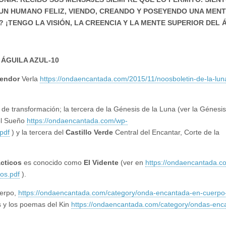
Y UN HUMANO FELIZ, VIENDO, CREANDO Y POSEYENDO UNA MEN
¡TENGO LA VISIÓN, LA CREENCIA Y LA MENTE SUPERIOR DEL 
ÁGUILA AZUL-10
lendor
Verla
https://ondaencantada.com/2015/11/noosboletin-de-la-lun
l de transformación; la tercera de la Génesis de la Luna (ver la Génesis
el Sueño
https://ondaencantada.com/wp-
pdf
) y la tercera del
Castillo Verde
Central del Encantar, Corte de la
ácticos
es conocido como
El Vidente
(ver en
https://ondaencantada.c
os.pdf
).
uerpo,
https://ondaencantada.com/category/onda-encantada-en-cuerpo
s y los poemas del Kin
https://ondaencantada.com/category/ondas-enc