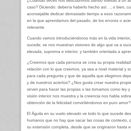
¿Cuántas veces nos descubrimos dando vueltas a un ac
caso? Diciendo: debería haberlo hecho así…; o bien, c
aconsejable dedicar demasiado tiempo a esos razonami
en la que aprendamos del pasado, de los errores o acier
relevante.
Cuando vamos introduciéndonos más en la vida interior,
sucede; se nos muestran visiones de algo que va a suced
elevada, suprema e interior, y también orientada a apren
¿Creemos que cada persona se crea su propia realidad
relación con lo que creemos, ya sea a nivel material y
para cada pregunta y que de aquella que elegimos depe
y de nuestros aciertos? ¿Nos gusta crear nuestra propia
sirven para hacer las propias o las tomamos como ley 
visión interior nos muestra y la creencia nos habla sobr
obtención de la felicidad convirtiéndonos en puro amor?
El Águila en su vuelo elevado ve todo lo que sucede desd
humanos que no hay que sacar las cosas de contexto, q
su extensión completa, desde que se originaron hasta e