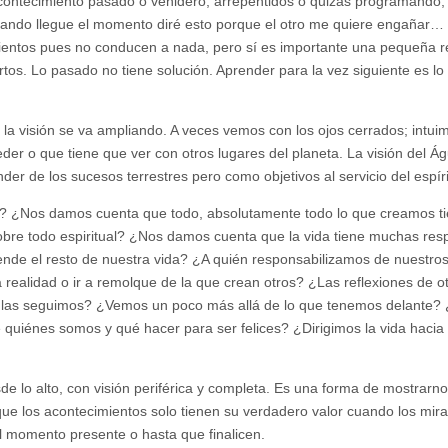
ontecimiento pasado o venidero, arrepentidos o quizás programando,
uando llegue el momento diré esto porque el otro me quiere engañar…
entos pues no conducen a nada, pero sí es importante una pequeña re
tos. Lo pasado no tiene solución. Aprender para la vez siguiente es l
 la visión se va ampliando. A veces vemos con los ojos cerrados; intui
er o que tiene que ver con otros lugares del planeta. La visión del Ág
der de los sucesos terrestres pero como objetivos al servicio del espíri
? ¿Nos damos cuenta que todo, absolutamente todo lo que creamos t
 sobre todo espiritual? ¿Nos damos cuenta que la vida tiene muchas res
nde el resto de nuestra vida? ¿A quién responsabilizamos de nuestros
 realidad o ir a remolque de la que crean otros? ¿Las reflexiones de o
y las seguimos? ¿Vemos un poco más allá de lo que tenemos delante?
e quiénes somos y qué hacer para ser felices? ¿Dirigimos la vida hacia 
e lo alto, con visión periférica y completa. Es una forma de mostrarno
ue los acontecimientos solo tienen su verdadero valor cuando los mi
l momento presente o hasta que finalicen.