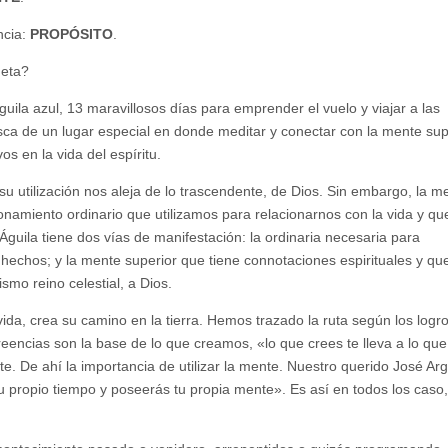
ncia:
PROPÓSITO
.
meta?
la azul, 13 maravillosos días para emprender el vuelo y viajar a las
ca de un lugar especial en donde meditar y conectar con la mente sup
s en la vida del espíritu.
 utilización nos aleja de lo trascendente, de Dios. Sin embargo, la m
zonamiento ordinario que utilizamos para relacionarnos con la vida y qu
uila tiene dos vías de manifestación: la ordinaria necesaria para
s hechos; y la mente superior que tiene connotaciones espirituales y qu
ismo reino celestial, a Dios.
da, crea su camino en la tierra. Hemos trazado la ruta según los logr
encias son la base de lo que creamos, «lo que crees te lleva a lo que
. De ahí la importancia de utilizar la mente. Nuestro querido José Arg
 propio tiempo y poseerás tu propia mente». Es así en todos los caso