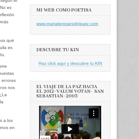
 según el
 No es
MI WEB COMO POETISA
flexión
o más
www.mariateresarodriguez.com
mos qué
uila es
DESCUBRE TU KIN
tu.
Haz click aquí y descubre tu KIN
iene
puestas
 errores
EL VIAJE DE LA PAZ HACIA
tros nos
EL 2012-VALUM VOTAN- SAN
 ¿La
SEBASTIAN-2005
la
s a los
ramos en