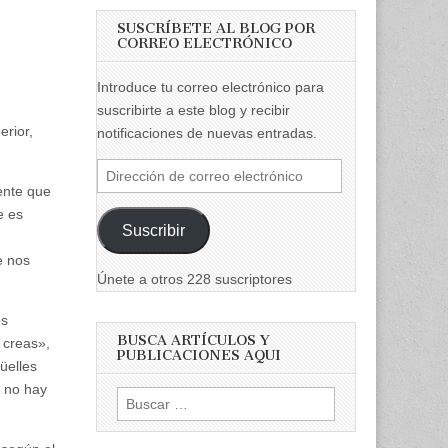
SUSCRÍBETE AL BLOG POR
CORREO ELECTRÓNICO
Introduce tu correo electrónico para
suscribirte a este blog y recibir
erior,
notificaciones de nuevas entradas.
Dirección
ente que
de
e es
correo
Suscribir
electrónico
e nos
Únete a otros 228 suscriptores
os
BUSCA ARTÍCULOS Y
 creas»,
PUBLICACIONES AQUI
üelles
, no hay
Buscar: