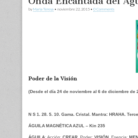
Onda Encantada del Águ
by
Maria Teresa
•
noviembre 22, 2015
•
0 Comments
Poder de la Visión
(Desde el día 24 de noviembre al 6 de diciembre de
N S 1. 28. 5. 10. Gama. Cristal. Mantra: HRAHA. Terc
ÁGUILA MAGNÉTICA AZUL – Kin 235
ÁGUILA
: Acción:
CREAR
. Poder:
VISIÓN
. Esencia:
ME