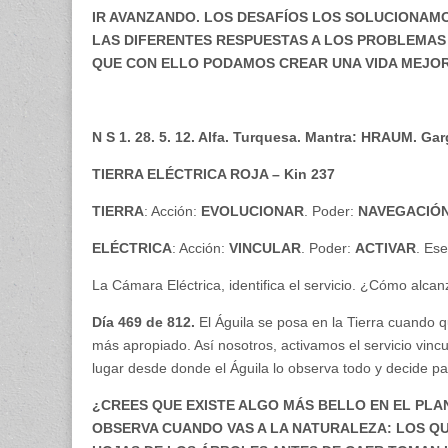
IR AVANZANDO. LOS DESAFÍOS LOS SOLUCIONAM
LAS DIFERENTES RESPUESTAS A LOS PROBLEMA
QUE CON ELLO PODAMOS CREAR UNA VIDA MEJOR
N S 1. 28. 5. 12. Alfa. Turquesa. Mantra: HRAUM. Ga
TIERRA ELÉCTRICA ROJA – Kin 237
TIERRA
: Acción:
EVOLUCIONAR
. Poder:
NAVEGACIÓ
ELÉCTRICA
: Acción:
VINCULAR
. Poder:
ACTIVAR
. Es
La Cámara Eléctrica, identifica el servicio. ¿Cómo alcan
Día 469 de 812.
El Águila se posa en la Tierra cuando 
más apropiado. Así nosotros, activamos el servicio vinc
lugar desde donde el Águila lo observa todo y decide par
¿CREES QUE EXISTE ALGO MÁS BELLO EN EL PLAN
OBSERVA CUANDO VAS A LA NATURALEZA: LOS Q