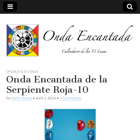
Calendario de las 13 Lunas
Onda
ONDA ENCANTADA
Onda Encantada de la
encantada
Serpiente Roja-10
by
Maria Teresa
•
abril 1, 2016
•
4 Comments