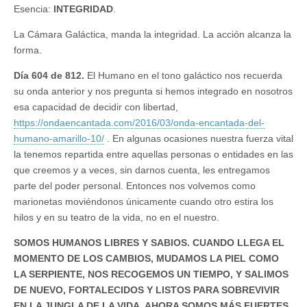
Esencia:
INTEGRIDAD
.
La Cámara Galáctica, manda la integridad. La acción alcanza la
forma.
Día 604 de 812.
El Humano en el tono galáctico nos recuerda
su onda anterior y nos pregunta si hemos integrado en nosotros
esa capacidad de decidir con libertad,
https://ondaencantada.com/2016/03/onda-encantada-del-
humano-amarillo-10/
. En algunas ocasiones nuestra fuerza vital
la tenemos repartida entre aquellas personas o entidades en las
que creemos y a veces, sin darnos cuenta, les entregamos
parte del poder personal. Entonces nos volvemos como
marionetas moviéndonos únicamente cuando otro estira los
hilos y en su teatro de la vida, no en el nuestro.
SOMOS HUMANOS LIBRES Y SABIOS. CUANDO LLEGA EL
MOMENTO DE LOS CAMBIOS, MUDAMOS LA PIEL COMO
LA SERPIENTE, NOS RECOGEMOS UN TIEMPO, Y SALIMOS
DE NUEVO, FORTALECIDOS Y LISTOS PARA SOBREVIVIR
EN LA JUNGLA DE LA VIDA. AHORA SOMOS MÁS FUERTES