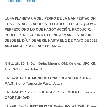
cosnciencia-solar-brr/
.
LUNA PLANETARIA DEL PERRO DE LA MANIFESTACIÓN.
LOS 2 ESTABILIZADORES ELECTRO ETÉRICOS. ¿CÓMO
PERFECCIONO LO QUE HAGO? ACCIÓN: PRODUCIR.
PODER: PERFECCIONAR. ESENCIA: MANIFESTACIÓN.
DESDE EL DÍA 4 DE ABRIL HASTA EL 1 DE MAYO DE 2016.
AÑO MAGO PLANETARIO BLANCO.
N S 1. 28. 10. 1. Dali. Onix. Mantra: OM. Corona. UPC KIN
107 PAG (lunes 4-4-2016)
ENLAZADOR DE MUNDOS LUNAR BLANCO Kin 106 –
P.A.G. Signo Tumba de Pacal Votan
ENLAZADOR
: Acción:
IGUALAR
. Poder:
MUERTE
. Esencia:
OPORTUNIDAD
.
LUNAR
: Acción:
ESTABILIZAR
. Poder:
POLARIZAR
. Esencia: