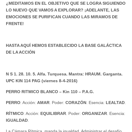
¿MEDITAMOS EN EL OBJETIVO QUE SE LOGRA SIGUIENDO
LO NUEVO QUE VAMOS A EXPLORAR? ¡ADELANTE, LAS
EMOCIONES SE PURIFICAN CUANDO LAS MIRAMOS DE
FRENTE!
HASTA AQUÍ HEMOS ESTABLECIDO LA BASE GALÁCTICA
DE LA ACCIÓN
N S 1. 28. 10. 5. Alfa. Turquesa. Mantra: HRAUM. Garganta.
UPC KIN 114 PAG (viernes 8-4-2016)
PERRO RITMICO BLANCO – Kin 110 – P.A.G.
PERRO
: Acción:
AMAR
. Poder:
CORAZÓN
. Esencia:
LEALTAD
.
RÍTMICO
: Acción:
EQUILIBRAR
. Poder:
ORGANIZAR
. Esencia:
IGUALDAD
.
La Cámara Rítmica, manda la igualdad. Administrar el desafío.