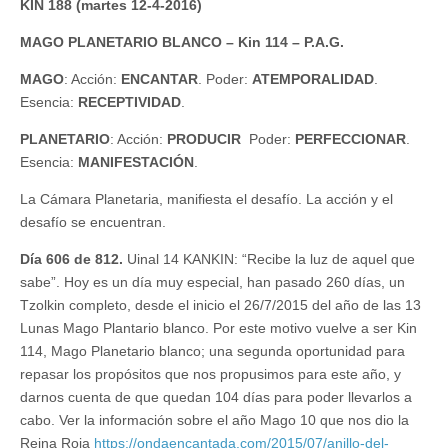
KIN 188 (martes 12-4-2016)
MAGO PLANETARIO BLANCO – Kin 114 – P.A.G.
MAGO
: Acción:
ENCANTAR
. Poder:
ATEMPORALIDAD
.
Esencia:
RECEPTIVIDAD
.
PLANETARIO
: Acción:
PRODUCIR
Poder:
PERFECCIONAR
.
Esencia:
MANIFESTACIÓN
.
La Cámara Planetaria, manifiesta el desafío. La acción y el
desafío se encuentran.
Día 606 de 812.
Uinal 14 KANKIN: “Recibe la luz de aquel que
sabe”. Hoy es un día muy especial, han pasado 260 días, un
Tzolkin completo, desde el inicio el 26/7/2015 del año de las 13
Lunas Mago Plantario blanco. Por este motivo vuelve a ser Kin
114, Mago Planetario blanco; una segunda oportunidad para
repasar los propósitos que nos propusimos para este año, y
darnos cuenta de que quedan 104 días para poder llevarlos a
cabo. Ver la información sobre el año Mago 10 que nos dio la
Reina Roja
https://ondaencantada.com/2015/07/anillo-del-