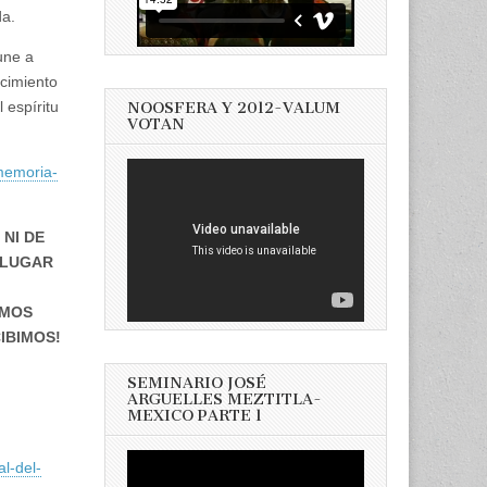
da.
une a
acimiento
 espíritu
NOOSFERA Y 2012-VALUM
VOTAN
memoria-
NI DE
 LUGAR
OMOS
IBIMOS!
SEMINARIO JOSÉ
ARGUELLES MEZTITLA-
MEXICO PARTE 1
l-del-