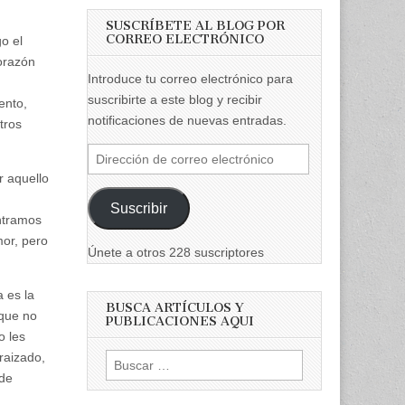
SUSCRÍBETE AL BLOG POR
CORREO ELECTRÓNICO
go el
corazón
Introduce tu correo electrónico para
suscribirte a este blog y recibir
ento,
notificaciones de nuevas entradas.
tros
Dirección
de
r aquello
correo
Suscribir
electrónico
ntramos
or, pero
Únete a otros 228 suscriptores
 es la
BUSCA ARTÍCULOS Y
 que no
PUBLICACIONES AQUI
o les
raizado,
Buscar:
 de