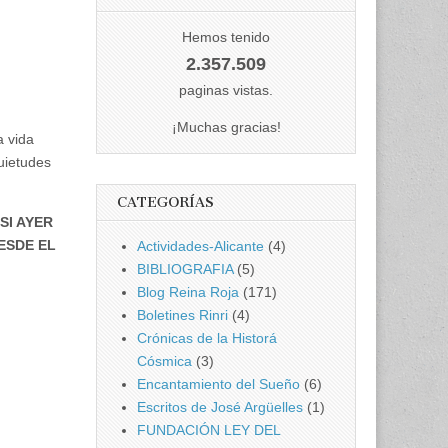
Hemos tenido
2.357.509
paginas vistas.
¡Muchas gracias!
a vida
quietudes
CATEGORÍAS
SI AYER
ESDE EL
Actividades-Alicante
(4)
BIBLIOGRAFIA
(5)
Blog Reina Roja
(171)
Boletines Rinri
(4)
Crónicas de la Historá
Cósmica
(3)
Encantamiento del Sueño
(6)
Escritos de José Argüelles
(1)
FUNDACIÓN LEY DEL