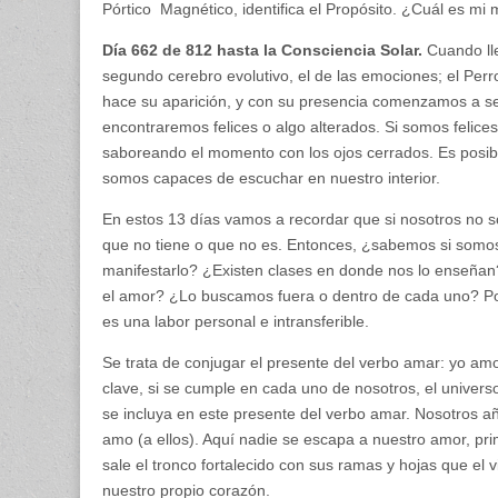
Pórtico Magnético, identifica el Propósito. ¿Cuál es mi
Día 662 de 812 hasta la Consciencia Solar.
Cuando lle
segundo cerebro evolutivo, el de las emociones; el Perro
hace su aparición, y con su presencia comenzamos a se
encontraremos felices o algo alterados. Si somos felice
saboreando el momento con los ojos cerrados. Es posibl
somos capaces de escuchar en nuestro interior.
En estos 13 días vamos a recordar que si nosotros no s
que no tiene o que no es. Entonces, ¿sabemos si so
manifestarlo? ¿Existen clases en donde nos lo enseñ
el amor? ¿Lo buscamos fuera o dentro de cada uno? Po
es una labor personal e intransferible.
Se trata de conjugar el presente del verbo amar: yo am
clave, si se cumple en cada uno de nosotros, el univer
se incluya en este presente del verbo amar. Nosotros 
amo (a ellos). Aquí nadie se escapa a nuestro amor, pri
sale el tronco fortalecido con sus ramas y hojas que el
nuestro propio corazón.