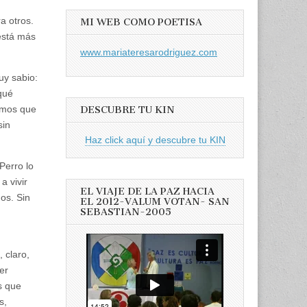
a otros.
MI WEB COMO POETISA
está más
www.mariateresarodriguez.com
uy sabio:
qué
amos que
DESCUBRE TU KIN
sin
Haz click aquí y descubre tu KIN
Perro lo
a vivir
EL VIAJE DE LA PAZ HACIA
os. Sin
EL 2012-VALUM VOTAN- SAN
SEBASTIAN-2005
 claro,
er
s que
es,