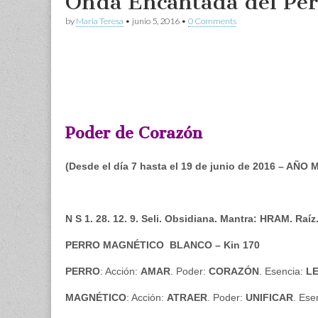
Onda Encantada del Per
by
Maria Teresa
•
junio 5, 2016
•
0 Comments
Poder de Corazón
(Desde el día 7 hasta el 19 de junio de 2016 – AÑO
N S 1. 28. 12. 9. Seli. Obsidiana. Mantra: HRAM. Raí
PERRO MAGNÉTICO BLANCO – Kin 170
PERRO
: Acción:
AMAR
. Poder:
CORAZÓN
. Esencia:
L
MAGNÉTICO
: Acción:
ATRAER
. Poder:
UNIFICAR
. Ese