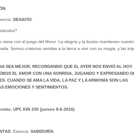
IÓN
.
sencia:
DESAFÍO
.
stáculos?
viene con el juego del Mono. La alegría y la ilusión mantienen nuestr
ada. Somos criaturas venidas a la tierra a vivir con su magia, y las in
A SEA MEJOR, RECORDANDO QUE EL AYER NOS ENVIÓ AL HOY. 
REMOS EL AMOR CON UNA SONRISA, JUGANDO Y EXPRESANDO D
S. CUANDO SE AMA LA VIDA, LA PAZ Y LA ARMONÍA SON LAS
S EMOCIONES Y SENTIMIENTOS.
Secreto. UPC KIN 230 (jueves 9-6-2016)
NTAD
. Esencia:
SABIDURÍA
.