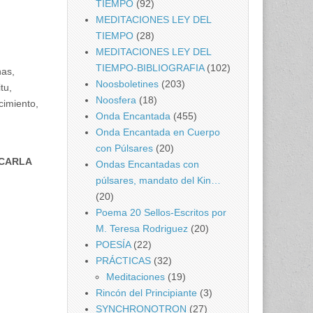
TIEMPO
(92)
MEDITACIONES LEY DEL
TIEMPO
(28)
MEDITACIONES LEY DEL
TIEMPO-BIBLIOGRAFIA
(102)
nas,
Noosboletines
(203)
tu,
Noosfera
(18)
cimiento,
Onda Encantada
(455)
Onda Encantada en Cuerpo
con Púlsares
(20)
ACARLA
Ondas Encantadas con
púlsares, mandato del Kin…
(20)
Poema 20 Sellos-Escritos por
M. Teresa Rodriguez
(20)
POESÍA
(22)
PRÁCTICAS
(32)
Meditaciones
(19)
Rincón del Principiante
(3)
SYNCHRONOTRON
(27)