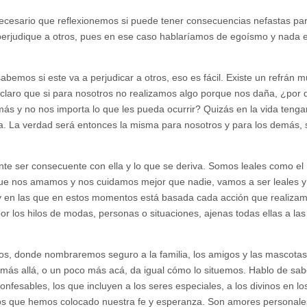
cesario que reflexionemos si puede tener consecuencias nefastas par
perjudique a otros, pues en ese caso hablaríamos de egoísmo y nada 
bemos si este va a perjudicar a otros, eso es fácil. Existe un refrán m
á claro que si para nosotros no realizamos algo porque nos daña, ¿por 
ás y no nos importa lo que les pueda ocurrir? Quizás en la vida teng
nza. La verdad será entonces la misma para nosotros y para los demás, 
te ser consecuente con ella y lo que se deriva. Somos leales como el 
que nos amamos y nos cuidamos mejor que nadie, vamos a ser leales y 
 y en las que en estos momentos está basada cada acción que realizam
 los hilos de modas, personas o situaciones, ajenas todas ellas a las
os, donde nombraremos seguro a la familia, los amigos y las mascotas,
más allá, o un poco más acá, da igual cómo lo situemos. Hablo de sab
onfesables, los que incluyen a los seres especiales, a los divinos en lo
 los que hemos colocado nuestra fe y esperanza. Son amores personal