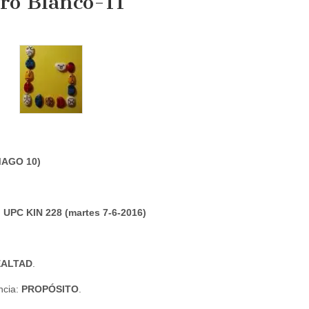
ro Blanco-11
 MAGO 10)
z. UPC KIN 228 (martes 7-6-2016)
EALTAD
.
ncia:
PROPÓSITO
.