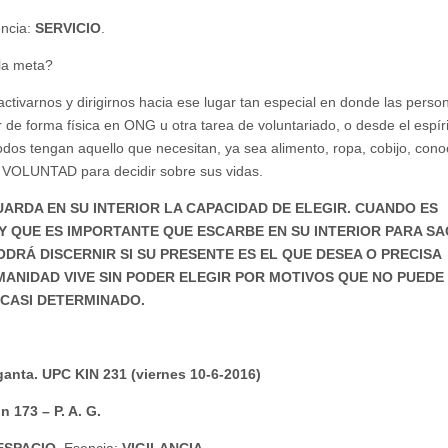
encia:
SERVICIO
.
 la meta?
ctivarnos y dirigirnos hacia ese lugar tan especial en donde las perso
 de forma física en ONG u otra tarea de voluntariado, o desde el espíri
dos tengan aquello que necesitan, ya sea alimento, ropa, cobijo, cono
E VOLUNTAD para decidir sobre sus vidas.
RDA EN SU INTERIOR LA CAPACIDAD DE ELEGIR. CUANDO ES
Y QUE ES IMPORTANTE QUE ESCARBE EN SU INTERIOR PARA S
DRÁ DISCERNIR SI SU PRESENTE ES EL QUE DESEA O PRECISA
ANIDAD VIVE SIN PODER ELEGIR POR MOTIVOS QUE NO PUEDE
 CASI DETERMINADO.
rganta. UPC KIN 231 (viernes 10-6-2016)
173 – P. A. G.
ESPACIO
. Esencia:
VIGILANCIA
.