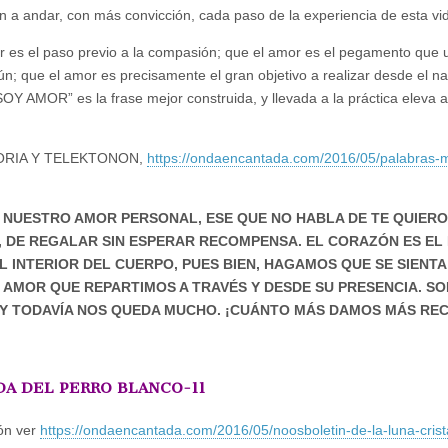
n a andar, con más convicción, cada paso de la experiencia de esta vi
es el paso previo a la compasión; que el amor es el pegamento que 
; que el amor es precisamente el gran objetivo a realizar desde el n
Y AMOR” es la frase mejor construida, y llevada a la práctica eleva al
EMORIA Y TELEKTONON,
https://ondaencantada.com/2016/05/palabras-
 NUESTRO AMOR PERSONAL, ESE QUE NO HABLA DE TE QUIERO 
IR, DE REGALAR SIN ESPERAR RECOMPENSA. EL CORAZÓN ES EL
INTERIOR DEL CUERPO, PUES BIEN, HAGAMOS QUE SE SIENTA
 AMOR QUE REPARTIMOS A TRAVÉS Y DESDE SU PRESENCIA. S
Y TODAVÍA NOS QUEDA MUCHO. ¡CUÁNTO MÁS DAMOS MÁS REC
A DEL PERRO BLANCO-11
ión ver
https://ondaencantada.com/2016/05/noosboletin-de-la-luna-crista