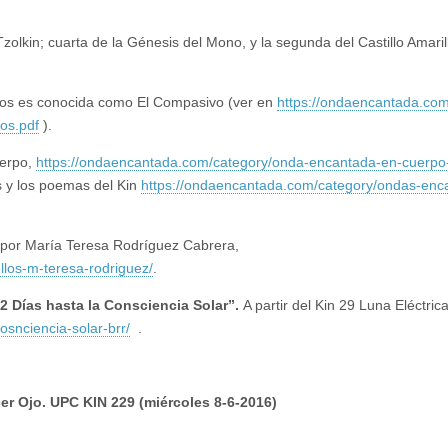
zolkin; cuarta de la Génesis del Mono, y la segunda del Castillo Amaril
ticos es conocida como El Compasivo (ver en
https://ondaencantada.co
os.pdf
).
uerpo,
https://ondaencantada.com/category/onda-encantada-en-cuerpo
s y los poemas del Kin
https://ondaencantada.com/category/ondas-enc
 por María Teresa Rodríguez Cabrera,
los-m-teresa-rodriguez/
.
2 Días hasta la Consciencia Solar”.
A partir del Kin 29 Luna Eléctric
snciencia-solar-brr/
.
cer Ojo. UPC KIN 229 (miércoles 8-6-2016)