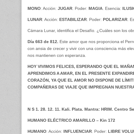
MONO
: Acción:
JUGAR
. Poder:
MAGIA
. Esencia:
ILUS
LUNAR
: Acción:
ESTABILIZAR
. Poder:
POLARIZAR
. E
Cámara Lunar, identifica el Desafío. ¿Cuáles son los ob
Día 663 de 812.
Este amor que nos proporciona el Perro 
con ansia de crecer y vivir con una consciencia más elev
nos mantienen con esperanza.
HOY VIVIMOS FELICES, ESPERANDO QUE EL MAÑAN
APRENDIMOS A AMAR, EN EL PRESENTE EXPANDI
CORAZÓN, YA QUE EL AMOR NO DISPONE DE LÍMITE
COMPAÑERAS DE VIAJE QUE IMPREGNAN NUESTRA
N S 1. 28. 12. 11. Kali. Plata. Mantra: HRIM. Centro 
HUMANO ELÉCTRICO AMARILLO – Kin 172
HUMANO
: Acción:
INFLUENCIAR
. Poder:
LIBRE
VOLU