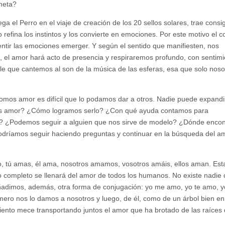
 meta?
ga el Perro en el viaje de creación de los 20 sellos solares, trae consi
 refina los instintos y los convierte en emociones. Por este motivo el 
ntir las emociones emerger. Y según el sentido que manifiesten, nos
s, el amor hará acto de presencia y respiraremos profundo, con sentimi
e que cantemos al son de la música de las esferas, esa que solo noso
omos amor es difícil que lo podamos dar a otros. Nadie puede expandi
mos amor? ¿Cómo logramos serlo? ¿Con qué ayuda contamos para
an? ¿Podemos seguir a alguien que nos sirve de modelo? ¿Dónde enco
dríamos seguir haciendo preguntas y continuar en la búsqueda del am
o, tú amas, él ama, nosotros amamos, vosotros amáis, ellos aman. Esta
so completo se llenará del amor de todos los humanos. No existe nadie
añadimos, además, otra forma de conjugación: yo me amo, yo te amo, y
mero nos lo damos a nosotros y luego, de él, como de un árbol bien en
 viento mece transportando juntos el amor que ha brotado de las raíces