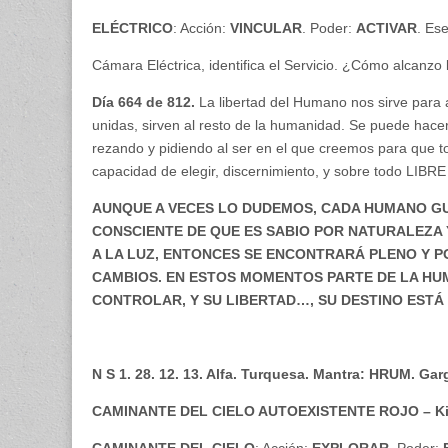
ELÉCTRICO
: Acción:
VINCULAR
. Poder:
ACTIVAR
. Es
Cámara Eléctrica, identifica el Servicio. ¿Cómo alcanzo
Día 664 de 812.
La libertad del Humano nos sirve para a
unidas, sirven al resto de la humanidad. Se puede hacer
rezando y pidiendo al ser en el que creemos para que to
capacidad de elegir, discernimiento, y sobre todo LIBR
AUNQUE A VECES LO DUDEMOS, CADA HUMANO GUA
CONSCIENTE DE QUE ES SABIO POR NATURALEZA 
A LA LUZ, ENTONCES SE ENCONTRARÁ PLENO Y PO
CAMBIOS. EN ESTOS MOMENTOS PARTE DE LA HUM
CONTROLAR, Y SU LIBERTAD…, SU DESTINO ESTÁ
N S 1. 28. 12. 13. Alfa. Turquesa. Mantra: HRUM. Ga
CAMINANTE DEL CIELO AUTOEXISTENTE ROJO – Kin 
CAMINANTE DEL CIELO
: Acción:
EXPLORAR
. Poder: