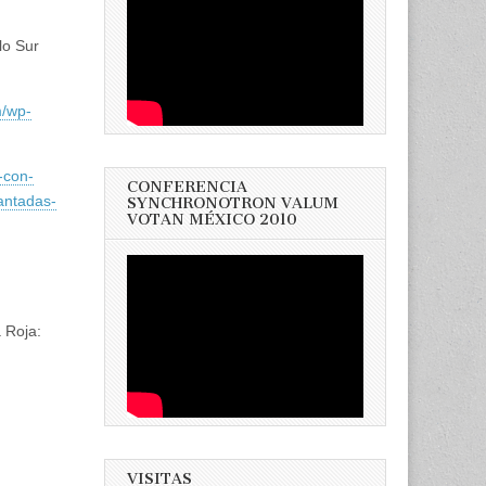
lo Sur
m/wp-
-con-
CONFERENCIA
antadas-
SYNCHRONOTRON VALUM
VOTAN MÉXICO 2010
a Roja:
VISITAS