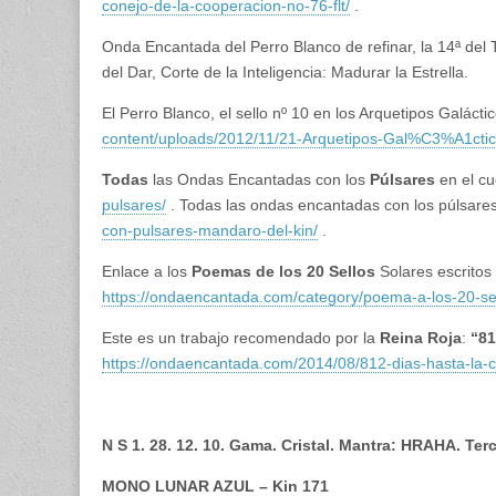
conejo-de-la-cooperacion-no-76-flt/
.
Onda Encantada del Perro Blanco de refinar, la 14ª del T
del Dar, Corte de la Inteligencia: Madurar la Estrella.
El Perro Blanco, el sello nº 10 en los Arquetipos Galác
content/uploads/2012/11/21-Arquetipos-Gal%C3%A1ctic
Todas
las Ondas Encantadas con los
Púlsares
en el c
pulsares/
. Todas las ondas encantadas con los púlsare
con-pulsares-mandaro-del-kin/
.
Enlace a los
Poemas de los 20 Sellos
Solares escritos
https://ondaencantada.com/category/poema-a-los-20-sel
Este es un trabajo recomendado por la
Reina Roja
:
“81
https://ondaencantada.com/2014/08/812-dias-hasta-la-co
N S 1. 28. 12. 10. Gama. Cristal. Mantra: HRAHA. Ter
MONO LUNAR AZUL – Kin 171