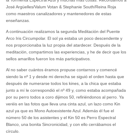
la Tormenta Espectral Azul y muchas más cosas. Recordamos a
José Argüelles/Valum Votan & Stephanie South/Reina Roja
como maestros canalizadores y mantenedores de estas
enseñanzas.
A continuación realizamos la segunda Meditación del Puente
Arco Iris Circumpolar. El sol ya estaba un poco descendente y
nos proporcionaba la luz propia del atardecer. Después de la
meditación, compartimos las experiencias, y he de decir que los
sellos amarillos fueron los más participativos.
Al no saber cuántos éramos propuse contarnos y comencé
siendo la nº 1 y desde mi derecha se siguió el orden hasta que
después de numerarse todos los kines, a la chica que estaba
junto a mí le correspondió el nº 49 y, como estaba acompañada
por su perro todos a coro dijimos 50, refiriéndonos al perro. Ya
veréis en las fotos que lleva una cinta azul, un lazo como Kin
azul ya que es Mono Autoexistente Azul. Además él fue el
número 50 de los asistentes y el Kin 50 es Perro Espectral
Blanco, una bonita Sincronicidad, y con ello cerrábamos el
círculo.