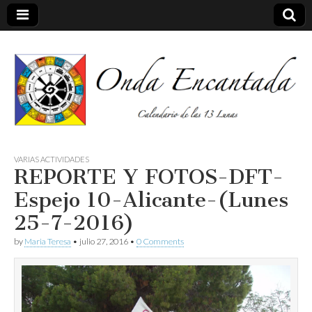
Calendario de las 13 Lunas
Onda
VARIAS ACTIVIDADES
REPORTE Y FOTOS-DFT-
encantada
Espejo 10-Alicante-(Lunes
25-7-2016)
by
Maria Teresa
•
julio 27, 2016
•
0 Comments