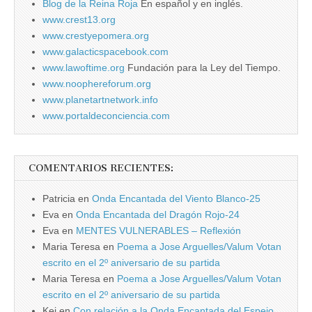
Blog de la Reina Roja
En español y en inglés.
www.crest13.org
www.crestyepomera.org
www.galacticspacebook.com
www.lawoftime.org
Fundación para la Ley del Tiempo.
www.noophereforum.org
www.planetartnetwork.info
www.portaldeconciencia.com
COMENTARIOS RECIENTES:
Patricia
en
Onda Encantada del Viento Blanco-25
Eva
en
Onda Encantada del Dragón Rojo-24
Eva
en
MENTES VULNERABLES – Reflexión
Maria Teresa
en
Poema a Jose Arguelles/Valum Votan
escrito en el 2º aniversario de su partida
Maria Teresa
en
Poema a Jose Arguelles/Valum Votan
escrito en el 2º aniversario de su partida
Kej
en
Con relación a la Onda Encantada del Espejo