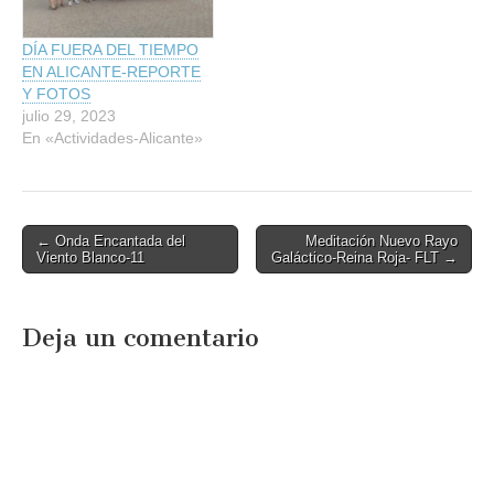
DÍA FUERA DEL TIEMPO
EN ALICANTE-REPORTE
Y FOTOS
julio 29, 2023
En «Actividades-Alicante»
Post
← Onda Encantada del
Meditación Nuevo Rayo
Viento Blanco-11
Galáctico-Reina Roja- FLT →
navigation
Deja un comentario