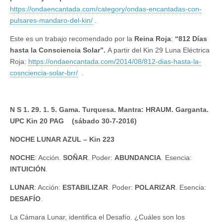
https://ondaencantada.com/category/ondas-encantadas-con-
pulsares-mandaro-del-kin/
.
Este es un trabajo recomendado por la
Reina Roja
:
“812 Días
hasta la Consciencia Solar”.
A partir del Kin 29 Luna Eléctrica
Roja:
https://ondaencantada.com/2014/08/812-dias-hasta-la-
cosnciencia-solar-brr/
.
N S 1. 29. 1. 5. Gama. Turquesa. Mantra: HRAUM. Garganta.
UPC Kin 20 PAG (sábado 30-7-2016)
NOCHE LUNAR AZUL – Kin 223
NOCHE
: Acción.
SOÑAR
. Poder:
ABUNDANCIA
. Esencia:
INTUICIÓN
.
LUNAR
: Acción:
ESTABILIZAR
. Poder:
POLARIZAR
. Esencia:
DESAFÍO
.
La Cámara Lunar, identifica el Desafío. ¿Cuáles son los