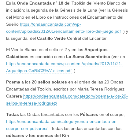
Es la
Onda Encantada nº 1
8
del Tzolkin del Viento Blanco de
iniciación; la segunda de la Génesis de la Luna (ver la Génesis
del Mono en el Libro de Instrucciones del Encantamiento del
Sueño
https://ondaencantada.com/wp-
content/uploads/2012/01/encantamiento-libro-del-juego.pdf
) y
la segunda del
Castillo Verde
Central del Encantar.
El Viento Blanco es el sello nº 2 y en los
Arquetipos
Galácticos
es conocido como
La Suma Sacerdotisa
(ver en
https://ondaencantada.com/wp-content/uploads/2012/11/21-
Arquetipos-Gal%C3%A1cticos.pdf
).
Poema
a los
20 sellos solares
en el orden de las 20 Ondas
Encantadas del Tzolkin, escritos por María Teresa Rodríguez
Cabrera
https://ondaencantada.com/category/poema-a-los-20-
sellos-m-teresa-rodriguez/
.
Todas
las Ondas Encantadas con los
Púlsares
en el cuerpo,
https://ondaencantada.com/category/onda-encantada-en-
cuerpo-con-pulsares/
. Todas las ondas encantadas con los
púlsares y los poemas del Kin