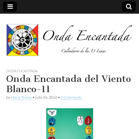
Calendario de las 13 Lunas
Onda
ONDA ENCANTADA
Onda Encantada del Viento
encantada
Blanco-11
by
Maria Teresa
•
julio 26, 2016
•
0 Comments