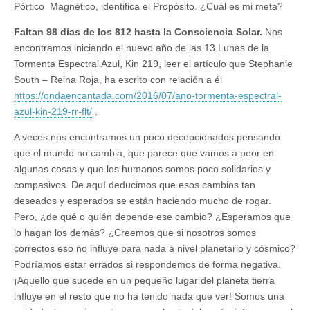
Pórtico Magnético, identifica el Propósito. ¿Cuál es mi meta?
Faltan 98 días de los 812 hasta la Consciencia Solar.
Nos
encontramos iniciando el nuevo año de las 13 Lunas de la
Tormenta Espectral Azul, Kin 219, leer el artículo que Stephanie
South – Reina Roja, ha escrito con relación a él
https://ondaencantada.com/2016/07/ano-tormenta-espectral-
azul-kin-219-rr-flt/
.
A veces nos encontramos un poco decepcionados pensando
que el mundo no cambia, que parece que vamos a peor en
algunas cosas y que los humanos somos poco solidarios y
compasivos. De aquí deducimos que esos cambios tan
deseados y esperados se están haciendo mucho de rogar.
Pero, ¿de qué o quién depende ese cambio? ¿Esperamos que
lo hagan los demás? ¿Creemos que si nosotros somos
correctos eso no influye para nada a nivel planetario y cósmico?
Podríamos estar errados si respondemos de forma negativa.
¡Aquello que sucede en un pequeño lugar del planeta tierra
influye en el resto que no ha tenido nada que ver! Somos una