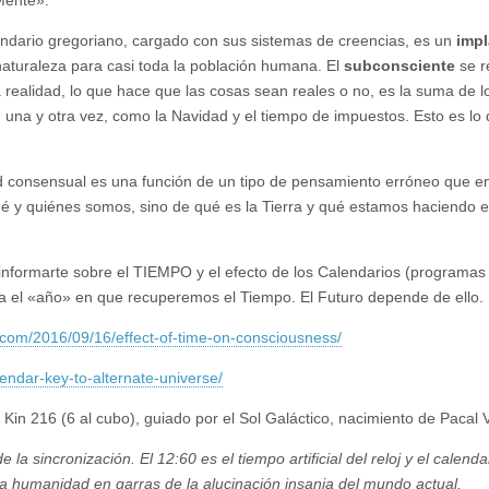
Mente».
endario gregoriano, cargado con sus sistemas de creencias, es un
impl
turaleza para casi toda la población humana. El
subconsciente
se r
realidad, lo que hace que las cosas sean reales o no, es la suma de l
una y otra vez, como la Navidad y el tiempo de impuestos. Esto es lo
ad consensual es una función de un tipo de pensamiento erróneo que en
é y quiénes somos, sino de qué es la Tierra y qué estamos haciendo e
nformarte sobre el TIEMPO y el efecto de los Calendarios (programas
a el «año» en que recuperemos el Tiempo. El Futuro depende de ello.
t.com/2016/09/16/effect-of-time-on-consciousness/
ndar-key-to-alternate-universe/
Kin 216 (6 al cubo), guiado por el Sol Galáctico, nacimiento de Pacal 
la sincronización. El 12:60 es el tiempo artificial del reloj y el calenda
a humanidad en garras de la alucinación insania del mundo actual.