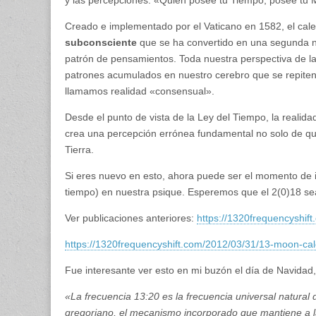
y las percepciones. «Quien posee tu Tiempo, posee tu 
Creado e implementado por el Vaticano en 1582, el cal
subconsciente
que se ha convertido en una segunda na
patrón de pensamientos. Toda nuestra perspectiva de la 
patrones acumulados en nuestro cerebro que se repiten 
llamamos realidad «consensual».
Desde el punto de vista de la Ley del Tiempo, la realid
crea una percepción errónea fundamental no solo de qu
Tierra.
Si eres nuevo en esto, ahora puede ser el momento de i
tiempo) en nuestra psique. Esperemos que el 2(0)18 se
Ver publicaciones anteriores:
https://1320frequencyshif
https://1320frequencyshift.com/2012/03/31/13-moon-cale
Fue interesante ver esto en mi buzón el día de Navidad, 
«La frecuencia 13:20 es la frecuencia universal natural de 
gregoriano, el mecanismo incorporado que mantiene a l