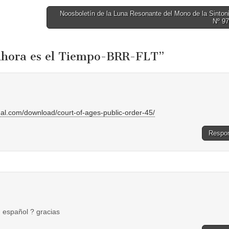
Noosboletín de la Luna Resonante del Mono de la Sinton
Nº 9
Ahora es el Tiempo-BRR-FLT
”
al.com/download/court-of-ages-public-order-45/
Respo
n español ? gracias