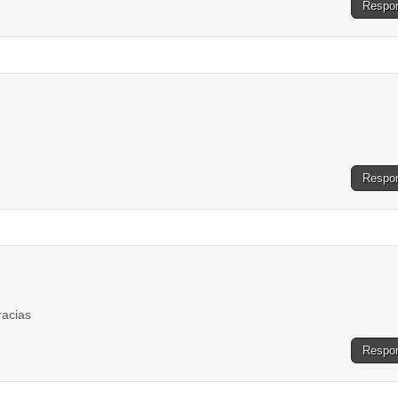
Respo
Respo
racias
Respo