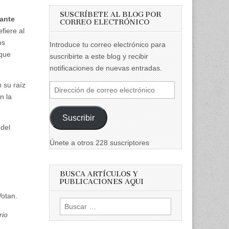
SUSCRÍBETE AL BLOG POR
ante
CORREO ELECTRÓNICO
efiere al
os
Introduce tu correo electrónico para
 que
suscribirte a este blog y recibir
notificaciones de nuevas entradas.
 su raíz
Dirección
n la
de
correo
Suscribir
electrónico
 del
Únete a otros 228 suscriptores
BUSCA ARTÍCULOS Y
PUBLICACIONES AQUI
Votan.
Buscar:
rio