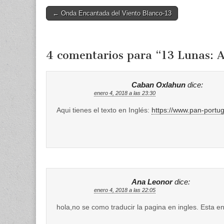
Post
← Onda Encantada del Viento Blanco-13
navigation
4 comentarios para “
13 Lunas: 
Caban Oxlahun
dice:
enero 4, 2018 a las 23:30
Aqui tienes el texto en Inglés:
https://www.pan-portug
Ana Leonor
dice:
enero 4, 2018 a las 22:05
hola,no se como traducir la pagina en ingles. Esta e