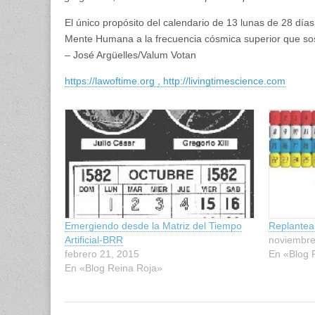
El único propósito del calendario de 13 lunas de 28 días
Mente Humana a la frecuencia cósmica superior que sosti
– José Argüelles/Valum Votan
https://lawoftime.org
, http://livingtimescience.com
Emergiendo desde la Matriz del Tiempo
Replantea
Artificial-BRR
noviembre
febrero 21, 2015
En «Blog 
En «Blog Reina Roja»