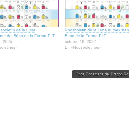
sboletín de la Luna
Noosboletin de la Luna Autoexisten
ente del Búho de la Forma-FLT
Buho de la Forma-FLT
8, 2025
octubre 18, 2022
oletines»
En «Noosboletines»
Onda Encantada del Dragón Ro