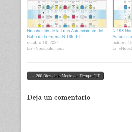
Noosboletin de la Luna Autoexistente del
N 198 Noo
Búho de la Forma-N 185- FLT
Autoexist
octubre 18, 2024
octubre 1
En «Noosboletines»
En «Noosb
Post
← 260 Días de la Magia del Tiempo-FLT
navigation
Deja un comentario