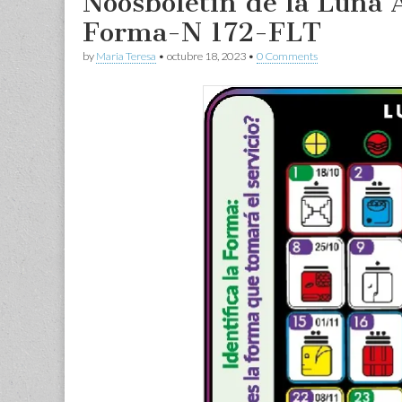
Noosboletin de la Luna 
Forma-N 172-FLT
by
Maria Teresa
•
octubre 18, 2023
•
0 Comments