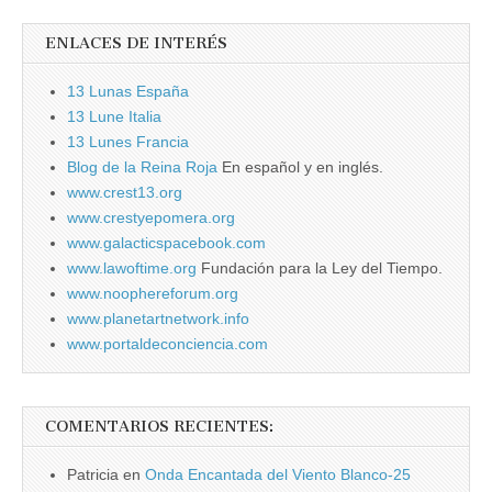
ENLACES DE INTERÉS
13 Lunas España
13 Lune Italia
13 Lunes Francia
Blog de la Reina Roja
En español y en inglés.
www.crest13.org
www.crestyepomera.org
www.galacticspacebook.com
www.lawoftime.org
Fundación para la Ley del Tiempo.
www.noophereforum.org
www.planetartnetwork.info
www.portaldeconciencia.com
COMENTARIOS RECIENTES:
Patricia
en
Onda Encantada del Viento Blanco-25