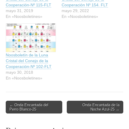
Cooperación-Nº 115-FLT
Cooperación Nº 154. FLT
mayo 31, 2019
mayo 29, 2022
En «Noosboletines»
En «Noosboletines»
Noosboletín de la Luna
Cristal del Conejo de la
Cooperación-Nº 102-FLT
mayo 30, 2018
En «Noosboletines»
Post
← Onda Encantada del
Onda Encantada de la
Perro Blanco-25
Noche Azul-25 →
navigation