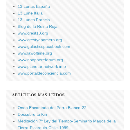
13 Lunas España
13 Lune Italia
13 Lunes Francia
Blog de la Reina Roja
www.crest13.org
www.crestyepomera.org
www.galacticspacebook.com
www.lawoftime.org
www.noophereforum.org
www.planetartnetwork.info
www.portaldeconciencia.com
ARTÍCULOS MAS LEIDOS
Onda Encantada del Perro Blanco-22
Descubre tu Kin
Meditación 7ª Ley del Tiempo-Seminario Magos de la
Tierra-Picarquin-Chile-1999