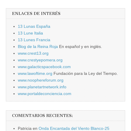
ENLACES DE INTERÉS
13 Lunas España
13 Lune Italia
13 Lunes Francia
Blog de la Reina Roja
En español y en inglés.
www.crest13.org
www.crestyepomera.org
www.galacticspacebook.com
www.lawoftime.org
Fundación para la Ley del Tiempo.
www.noophereforum.org
www.planetartnetwork.info
www.portaldeconciencia.com
COMENTARIOS RECIENTES:
Patricia
en
Onda Encantada del Viento Blanco-25