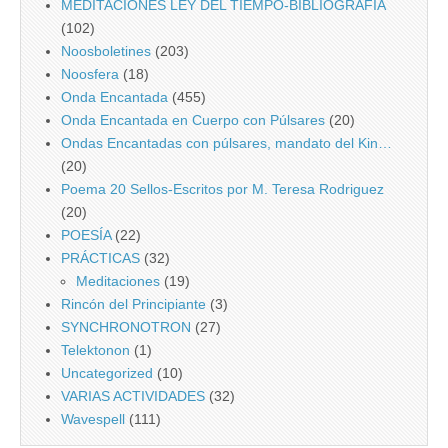
MEDITACIONES LEY DEL TIEMPO-BIBLIOGRAFIA
(102)
Noosboletines
(203)
Noosfera
(18)
Onda Encantada
(455)
Onda Encantada en Cuerpo con Púlsares
(20)
Ondas Encantadas con púlsares, mandato del Kin…
(20)
Poema 20 Sellos-Escritos por M. Teresa Rodriguez
(20)
POESÍA
(22)
PRÁCTICAS
(32)
Meditaciones
(19)
Rincón del Principiante
(3)
SYNCHRONOTRON
(27)
Telektonon
(1)
Uncategorized
(10)
VARIAS ACTIVIDADES
(32)
Wavespell
(111)