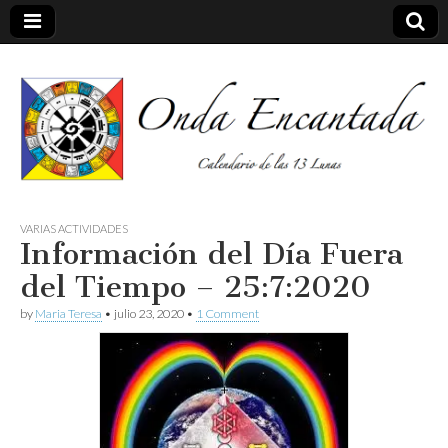
Calendario de las 13 Lunas
Onda
VARIAS ACTIVIDADES
Información del Día Fuera
encantada
del Tiempo – 25:7:2020
by
Maria Teresa
•
julio 23, 2020
•
1 Comment