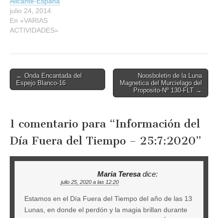
Alicante-España
julio 24, 2014
En «VARIAS
ACTIVIDADES»
Post
← Onda Encantada del
Noosboletin de la Luna
Espejo Blanco-16
Magnetica del Murcielago del
navigation
Proposito-Nº 130-FLT →
1 comentario para “
Información del
Día Fuera del Tiempo – 25:7:2020
”
Maria Teresa
dice:
julio 25, 2020 a las 12:20
Estamos en el Día Fuera del Tiempo del año de las 13
Lunas, en donde el perdón y la magia brillan durante