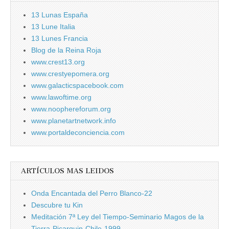
13 Lunas España
13 Lune Italia
13 Lunes Francia
Blog de la Reina Roja
www.crest13.org
www.crestyepomera.org
www.galacticspacebook.com
www.lawoftime.org
www.noophereforum.org
www.planetartnetwork.info
www.portaldeconciencia.com
ARTÍCULOS MAS LEIDOS
Onda Encantada del Perro Blanco-22
Descubre tu Kin
Meditación 7ª Ley del Tiempo-Seminario Magos de la
Tierra-Picarquin-Chile-1999