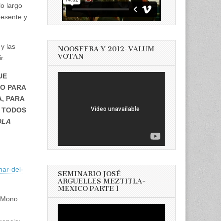
o largo
resente y
y las
NOOSFERA Y 2012-VALUM
VOTAN
r.
UE
VO PARA
, PARA
A TODOS
OLA
nar-del-
SEMINARIO JOSÉ
ARGUELLES MEZTITLA-
MEXICO PARTE 1
el Mono