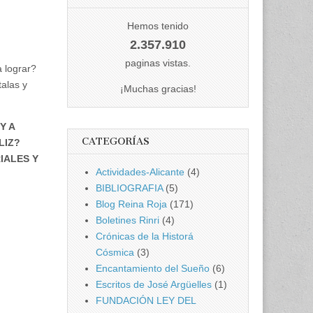
Hemos tenido
2.357.910
paginas vistas.
a lograr?
talas y
¡Muchas gracias!
Y A
CATEGORÍAS
LIZ?
IALES Y
Actividades-Alicante
(4)
BIBLIOGRAFIA
(5)
Blog Reina Roja
(171)
Boletines Rinri
(4)
Crónicas de la Historá
Cósmica
(3)
Encantamiento del Sueño
(6)
Escritos de José Argüelles
(1)
FUNDACIÓN LEY DEL