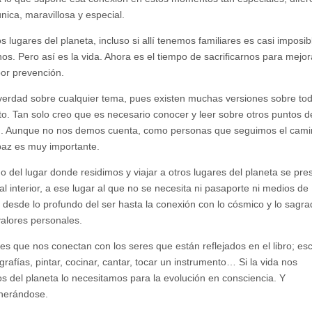
única, maravillosa y especial.
os lugares del planeta, incluso si allí tenemos familiares es casi imposib
. Pero así es la vida. Ahora es el tiempo de sacrificarnos para mejor
or prevención.
a verdad sobre cualquier tema, pues existen muchas versiones sobre to
. Tan solo creo que es necesario conocer y leer sobre otros puntos de
cen. Aunque no nos demos cuenta, como personas que seguimos el cam
 paz es muy importante.
o del lugar donde residimos y viajar a otros lugares del planeta se pre
l interior, a ese lugar al que no se necesita ni pasaporte ni medios de
 desde lo profundo del ser hasta la conexión con lo cósmico y lo sagr
alores personales.
 que nos conectan con los seres que están reflejados en el libro; escr
rafías, pintar, cocinar, cantar, tocar un instrumento… Si la vida nos
 del planeta lo necesitamos para la evolución en consciencia. Y
enerándose.