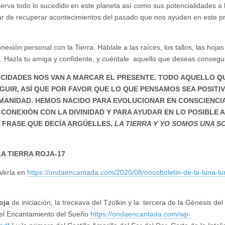
erva todo lo sucedido en este planeta así como sus potencialidades a l
atar de recuperar acontecimientos del pasado que nos ayuden en este p
ión personal con la Tierra. Háblale a las raíces, los tallos, las hojas 
. Hazla tu amiga y confidente, y cuéntale aquello que deseas consegui
NICIDADES NOS VAN A MARCAR EL PRESENTE. TODO AQUELLO Q
IR, ASÍ QUE POR FAVOR QUE LO QUE PENSAMOS SEA POSITI
UMANIDAD. HEMOS NACIDO PARA EVOLUCIONAR EN CONSCIENCIA
CONEXIÓN CON LA DIVINIDAD Y PARA AYUDAR EN LO POSIBLE 
 FRASE QUE DECÍA ARGÜELLES,
LA TIERRA Y YO SOMOS UNA S
A TIERRA ROJA-17
 Verla en
https://ondaencantada.com/2020/08/noosboletin-de-la-luna-lu
oja
de iniciación; la treceava del Tzolkin y la tercera de la Génesis d
 del Encantamiento del Sueño
https://ondaencantada.com/wp-