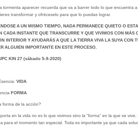
 la tormenta aparecer recuerda que va a barrer todo lo que encuentra 
ieres transformar y ofréceselo para que lo puedas lograr.
ÉNDOSE A UN MISMO TIEMPO, NADA PERMANECE QUIETO O EST
 CADA INSTANTE QUE TRANSCURRE Y QUE VIVIMOS CON MÁS 
 INTERIOR Y AYUDARÁS A QUE LA TIERRA VIVA LA SUYA CON T
ER ALGUIEN IMPORTANTE EN ESTE PROCESO.
. UPC KIN 27 (sábado 5-9-2020)
 Esencia:
VIDA
.
sencia
FORMA
.
a forma de la acción?
orta en la vida no es lo que vivimos sino la “forma” en la que se vive, 
da para el momento tan especial. Toda es importante ya que cada soluc