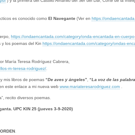
pdf
) y la primera del Castillo Amarillo del Ser del Dar, Corte de la Intel
lácticos es conocido como
El Navegante
(Ver en
https://ondaencantad
uerpo,
https://ondaencantada.com/category/onda-encantada-en-cuerpo
s y los poemas del Kin
https://ondaencantada.com/category/ondas-enc
 por María Teresa Rodríguez Cabrera,
los-m-teresa-rodriguez/
.
 y mis libros de poemas
“
De aves y ángeles
”
,
“
La voz de las palabr
en este enlace a mi nueva web
www.mariateresarodriguez.com
.
”, recito diversos poemas.
rganta. UPC KIN 25 (jueves 3-9-2020)
ORDEN
.