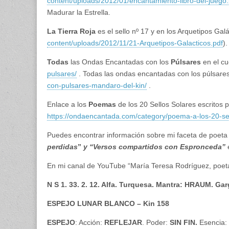
content/uploads/2012/01/encantamiento-libro-del-juego.
Madurar la Estrella.
La Tierra Roja
es el sello nº 17 y en los Arquetipos Ga
content/uploads/2012/11/21-Arquetipos-Galacticos.pdf
).
Todas
las Ondas Encantadas con los
Púlsares
en el c
pulsares/
. Todas las ondas encantadas con los púlsare
con-pulsares-mandaro-del-kin/
.
Enlace a los
Poemas
de los 20 Sellos Solares escritos
https://ondaencantada.com/category/poema-a-los-20-sel
Puedes encontrar información sobre mi faceta de poeta
perdidas
”
y “Versos compartidos con Espronceda”
En mi canal de YouTube “María Teresa Rodríguez, poeta
N S 1. 33. 2. 12. Alfa. Turquesa. Mantra: HRAUM. Ga
ESPEJO LUNAR BLANCO – Kin 158
ESPEJO
: Acción:
REFLEJAR
. Poder:
SIN FIN.
Esencia: