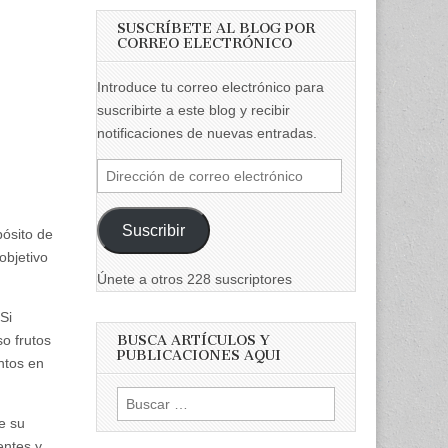
SUSCRÍBETE AL BLOG POR
CORREO ELECTRÓNICO
Introduce tu correo electrónico para
suscribirte a este blog y recibir
notificaciones de nuevas entradas.
Dirección
de
correo
Suscribir
pósito de
electrónico
objetivo
Únete a otros 228 suscriptores
Si
so frutos
BUSCA ARTÍCULOS Y
PUBLICACIONES AQUI
ntos en
Buscar:
e su
entes y