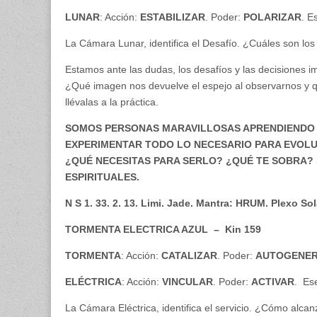
LUNAR
: Acción:
ESTABILIZAR
. Poder:
POLARIZAR
. E
La Cámara Lunar, identifica el Desafío. ¿Cuáles son los
Estamos ante las dudas, los desafíos y las decisiones 
¿Qué imagen nos devuelve el espejo al observarnos y q
llévalas a la práctica.
SOMOS PERSONAS MARAVILLOSAS APRENDIENDO 
EXPERIMENTAR TODO LO NECESARIO PARA EVOLUC
¿QUÉ NECESITAS PARA SERLO? ¿QUÉ TE SOBRA? 
ESPIRITUALES.
N S 1. 33. 2. 13. Limi. Jade. Mantra: HRUM. Plexo So
TORMENTA ELECTRICA AZUL – Kin 159
TORMENTA
: Acción:
CATALIZAR
. Poder:
AUTOGENER
ELÉCTRICA
: Acción:
VINCULAR
. Poder:
ACTIVAR
. Es
La Cámara Eléctrica, identifica el servicio. ¿Cómo alcan