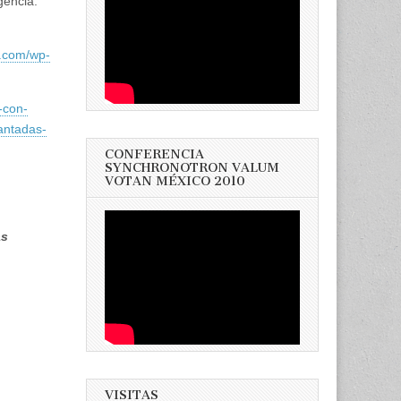
igencia:
a.com/wp-
-con-
antadas-
CONFERENCIA
SYNCHRONOTRON VALUM
VOTAN MÉXICO 2010
as
VISITAS