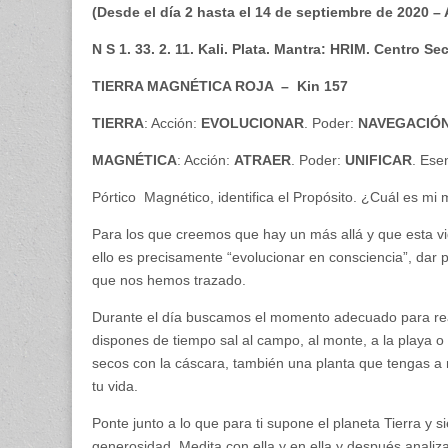
(Desde el día 2 hasta el 14 de septiembre de 2020 – 
N S 1. 33. 2. 11. Kali. Plata. Mantra: HRIM. Centro
TIERRA MAGNÉTICA ROJA – Kin 157
TIERRA
: Acción:
EVOLUCIONAR
. Poder:
NAVEGACIÓ
MAGNÉTICA
: Acción:
ATRAER
. Poder:
UNIFICAR
. Ese
Pórtico Magnético, identifica el Propósito. ¿Cuál es mi
Para los que creemos que hay un más allá y que esta vi
ello es precisamente “evolucionar en consciencia”, dar 
que nos hemos trazado.
Durante el día buscamos el momento adecuado para reali
dispones de tiempo sal al campo, al monte, a la playa o al
secos con la cáscara, también una planta que tengas a 
tu vida.
Ponte junto a lo que para ti supone el planeta Tierra y 
generosidad. Medita con ella y en ella y después anali