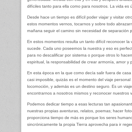
difíciles tanto para ella como para nosotros. La vida es 
Desde hace un tiempo es difícil poder viajar y visitar otr
estos momentos vernos, tocarnos y sobre todo abrazarnos
mañana seguir el camino sin necesidad de separación p
En estos momentos resulta un tanto difícil reconocer l
sucede. Cada uno poseemos la nuestra y eso es perfecto
para no descalificar por sistema o porque otros lo ha
espiritual, la responsabilidad de crear armonía, amor y
En esta época en la que como decía salir fuera de casa 
casi imposible, quizás es el momento del viaje personal a
locomoción, y además es un destino seguro. Es un viaje
encontrarnos a nosotros mismos y reconocer nuestros v
Podemos dedicar tiempo a esas lecturas tan apasionantes
nuestras propias aventuras, relatos, poemas; hacer fotog
proporciona tiempo de más es porque los seres humanos
sincrónicamente la propia Tierra aprovecha para ir reg