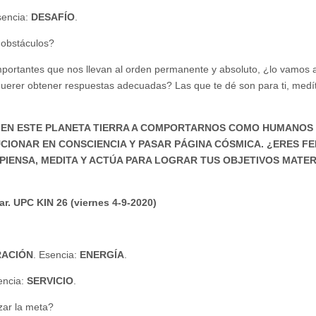
sencia:
DESAFÍO
.
 obstáculos?
importantes que nos llevan al orden permanente y absoluto, ¿lo vamos 
uerer obtener respuestas adecuadas? Las que te dé son para ti, medí
EN ESTE PLANETA TIERRA A COMPORTARNOS COMO HUMANOS 
IONAR EN CONSCIENCIA Y PASAR PÁGINA CÓSMICA. ¿ERES FE
PIENSA, MEDITA Y ACTÚA PARA LOGRAR TUS OBJETIVOS MATER
lar. UPC KIN 26 (viernes 4-9-2020)
ACIÓN
. Esencia:
ENERGÍA
.
encia:
SERVICIO
.
zar la meta?