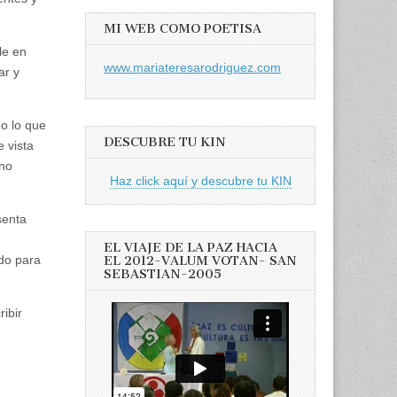
MI WEB COMO POETISA
le en
www.mariateresarodriguez.com
ar y
do lo que
DESCUBRE TU KIN
 vista
ino
Haz click aquí y descubre tu KIN
senta
EL VIAJE DE LA PAZ HACIA
ado para
EL 2012-VALUM VOTAN- SAN
SEBASTIAN-2005
ibir