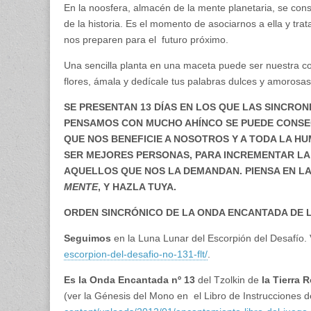
En la noosfera, almacén de la mente planetaria, se cons
de la historia. Es el momento de asociarnos a ella y tr
nos preparen para el futuro próximo.
Una sencilla planta en una maceta puede ser nuestra conex
flores, ámala y dedícale tus palabras dulces y amorosas
SE PRESENTAN 13 DÍAS EN LOS QUE LAS SINCRO
PENSAMOS CON MUCHO AHÍNCO SE PUEDE CONSEGU
QUE NOS BENEFICIE A NOSOTROS Y A TODA LA H
SER MEJORES PERSONAS, PARA INCREMENTAR LA 
AQUELLOS QUE NOS LA DEMANDAN. PIENSA EN LA
MENTE
, Y HAZLA TUYA.
ORDEN SINCRÓNICO DE LA ONDA ENCANTADA DE L
Seguimos
en la Luna Lunar del Escorpión del Desafío.
escorpion-del-desafio-no-131-flt/
.
Es la Onda Encantada
nº 13
del Tzolkin de
la Tierra R
(ver la Génesis del Mono en el Libro de Instrucciones