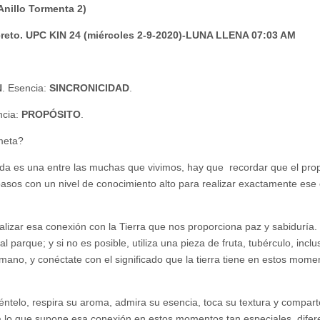
Anillo Tormenta 2)
 Secreto. UPC KIN 24 (miércoles 2-9-2020)-LUNA LLENA 07:03 AM
N
. Esencia:
SINCRONICIDAD
.
ncia:
PROPÓSITO
.
 meta?
da es una entre las muchas que vivimos, hay que recordar que el pro
pasos con un nivel de conocimiento alto para realizar exactamente ese 
zar esa conexión con la Tierra que nos proporciona paz y sabiduría. 
 parque; y si no es posible, utiliza una pieza de fruta, tubérculo, inclu
mano, y conéctate con el significado que la tierra tiene en estos mome
siéntelo, respira su aroma, admira su esencia, toca su textura y compart
za lo que supone esa conexión en estos momentos tan especiales, difer