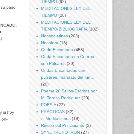
TIEMPO
(92)
a su paso
MEDITACIONES LEY DEL
TIEMPO
(28)
MEDITACIONES LEY DEL
ANCADO.
TIEMPO-BIBLIOGRAFIA
(102)
O
Noosboletines
(203)
U
Noosfera
(18)
Onda Encantada
(455)
Onda Encantada en Cuerpo
con Púlsares
(20)
Ondas Encantadas con
púlsares, mandato del Kin…
(20)
Poema 20 Sellos-Escritos por
M. Teresa Rodriguez
(20)
POESÍA
(22)
PRÁCTICAS
(32)
y si hoy
Meditaciones
(19)
ión-
Rincón del Principiante
(3)
SYNCHRONOTRON
(27)