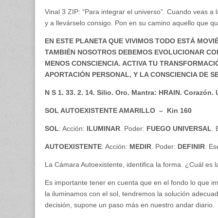
Vinal 3 ZIP: “Para integrar el universo”. Cuando veas a
y a llevárselo consigo. Pon en su camino aquello que qu
EN ESTE PLANETA QUE VIVIMOS TODO ESTÁ MOVI
TAMBIÉN NOSOTROS DEBEMOS EVOLUCIONAR CON
MENOS CONSCIENCIA. ACTIVA TU TRANSFORMACIÓN
APORTACIÓN PERSONAL, Y LA CONSCIENCIA DE S
N S 1. 33. 2. 14. Silio. Oro. Mantra: HRAIN. Corazón
SOL AUTOEXISTENTE AMARILLO – Kin 160
SOL
: Acción:
ILUMINAR
. Poder:
FUEGO UNIVERSAL
.
AUTOEXISTENTE
: Acción:
MEDIR
. Poder:
DEFINIR
. E
La Cámara Autoexistente, identifica la forma. ¿Cuál es l
Es importante tener en cuenta que en el fondo lo que imp
la iluminamos con el sol, tendremos la solución adecua
decisión, supone un paso más en nuestro andar diario.