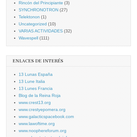
Rincón del Principiante
(3)
SYNCHRONOTRON
(27)
Telektonon
(1)
Uncategorized
(10)
VARIAS ACTIVIDADES
(32)
Wavespell
(111)
ENLACES DE INTERÉS
13 Lunas España
13 Lune Italia
13 Lunes Francia
Blog de la Reina Roja
www.crest13.org
www.crestyepomera.org
www.galacticspacebook.com
www.lawoftime.org
www.noophereforum.org