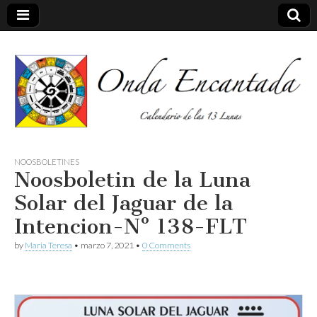
Calendario de las 13 Lunas
Onda
NOOSBOLETINES
Noosboletin de la Luna
encantada
Solar del Jaguar de la
Intencion-Nº 138-FLT
by
Maria Teresa
•
marzo 7, 2021
•
0 Comments