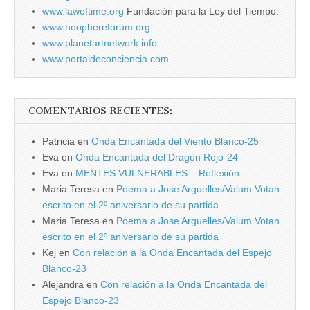
www.lawoftime.org
Fundación para la Ley del Tiempo.
www.noophereforum.org
www.planetartnetwork.info
www.portaldeconciencia.com
COMENTARIOS RECIENTES:
Patricia
en
Onda Encantada del Viento Blanco-25
Eva
en
Onda Encantada del Dragón Rojo-24
Eva
en
MENTES VULNERABLES – Reflexión
Maria Teresa
en
Poema a Jose Arguelles/Valum Votan
escrito en el 2º aniversario de su partida
Maria Teresa
en
Poema a Jose Arguelles/Valum Votan
escrito en el 2º aniversario de su partida
Kej
en
Con relación a la Onda Encantada del Espejo
Blanco-23
Alejandra
en
Con relación a la Onda Encantada del
Espejo Blanco-23