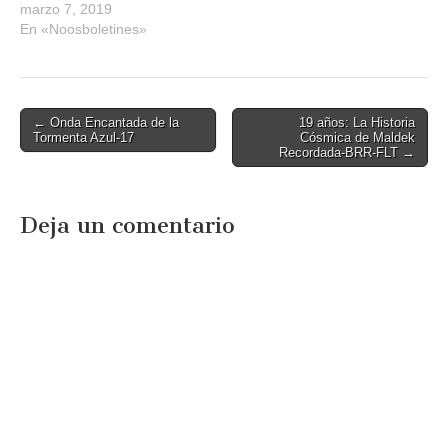
marzo 7, 2019
En «Noosboletines»
Post
← Onda Encantada de la
19 años: La Historia
Tormenta Azul-17
Cósmica de Maldek
navigation
Recordada-BRR-FLT →
Deja un comentario