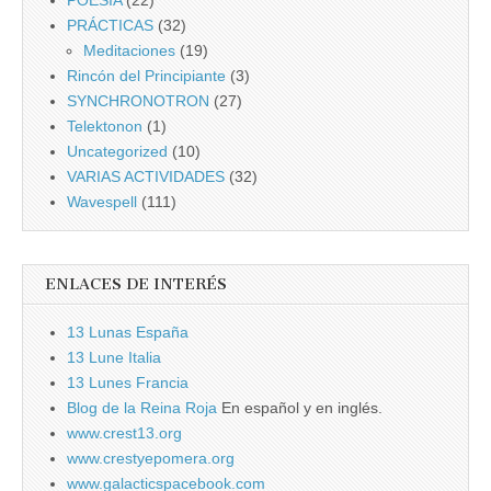
POESÍA
(22)
PRÁCTICAS
(32)
Meditaciones
(19)
Rincón del Principiante
(3)
SYNCHRONOTRON
(27)
Telektonon
(1)
Uncategorized
(10)
VARIAS ACTIVIDADES
(32)
Wavespell
(111)
ENLACES DE INTERÉS
13 Lunas España
13 Lune Italia
13 Lunes Francia
Blog de la Reina Roja
En español y en inglés.
www.crest13.org
www.crestyepomera.org
www.galacticspacebook.com