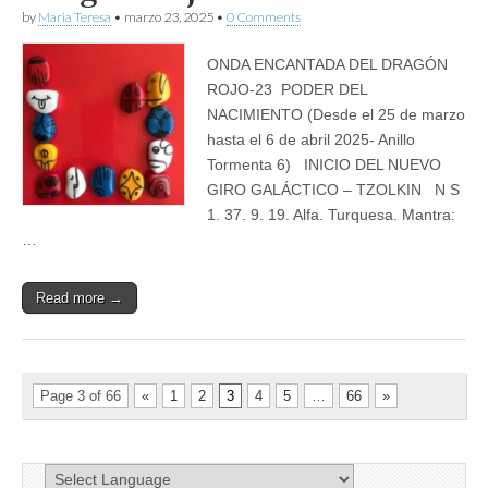
by
Maria Teresa
•
marzo 23, 2025
•
0 Comments
ONDA ENCANTADA DEL DRAGÓN
ROJO-23 PODER DEL
NACIMIENTO (Desde el 25 de marzo
hasta el 6 de abril 2025- Anillo
Tormenta 6) INICIO DEL NUEVO
GIRO GALÁCTICO – TZOLKIN N S
1. 37. 9. 19. Alfa. Turquesa. Mantra:
…
Read more →
Page 3 of 66
«
1
2
3
4
5
…
66
»