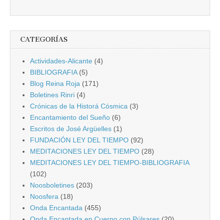
CATEGORÍAS
Actividades-Alicante
(4)
BIBLIOGRAFIA
(5)
Blog Reina Roja
(171)
Boletines Rinri
(4)
Crónicas de la Historá Cósmica
(3)
Encantamiento del Sueño
(6)
Escritos de José Argüelles
(1)
FUNDACIÓN LEY DEL TIEMPO
(92)
MEDITACIONES LEY DEL TIEMPO
(28)
MEDITACIONES LEY DEL TIEMPO-BIBLIOGRAFIA
(102)
Noosboletines
(203)
Noosfera
(18)
Onda Encantada
(455)
Onda Encantada en Cuerpo con Púlsares
(20)