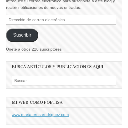
Introduce tu correo electrónico para suscribirte a este blog y
recibir notificaciones de nuevas entradas.
Dirección
de
correo
Suscribir
electrónico
Únete a otros 228 suscriptores
BUSCA ARTÍCULOS Y PUBLICACIONES AQUI
Buscar:
MI WEB COMO POETISA
www.mariateresarodriguez.com