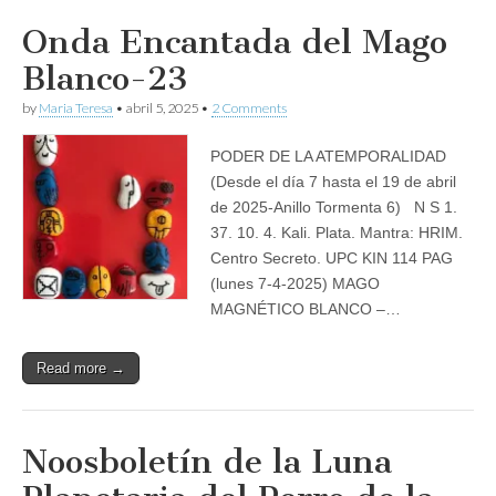
Onda Encantada del Mago
Blanco-23
by
Maria Teresa
•
abril 5, 2025
•
2 Comments
PODER DE LA ATEMPORALIDAD
(Desde el día 7 hasta el 19 de abril
de 2025-Anillo Tormenta 6) N S 1.
37. 10. 4. Kali. Plata. Mantra: HRIM.
Centro Secreto. UPC KIN 114 PAG
(lunes 7-4-2025) MAGO
MAGNÉTICO BLANCO –…
Read more →
Noosboletín de la Luna