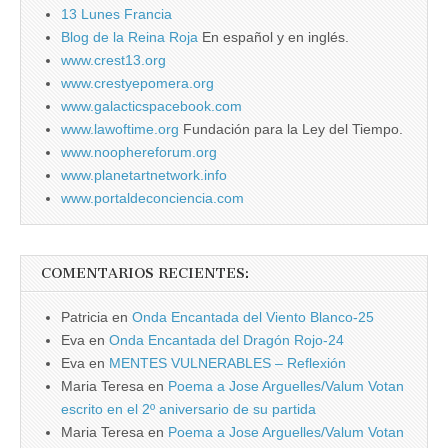
13 Lunes Francia
Blog de la Reina Roja
En español y en inglés.
www.crest13.org
www.crestyepomera.org
www.galacticspacebook.com
www.lawoftime.org
Fundación para la Ley del Tiempo.
www.noophereforum.org
www.planetartnetwork.info
www.portaldeconciencia.com
COMENTARIOS RECIENTES:
Patricia
en
Onda Encantada del Viento Blanco-25
Eva
en
Onda Encantada del Dragón Rojo-24
Eva
en
MENTES VULNERABLES – Reflexión
Maria Teresa
en
Poema a Jose Arguelles/Valum Votan
escrito en el 2º aniversario de su partida
Maria Teresa
en
Poema a Jose Arguelles/Valum Votan