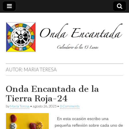
Calendario de las 13 Lunas
Onda
AUTOR:
MARIA TERESA
encantada
Onda Encantada de la
Tierra Roja-24
by
Maria Teresa
•
agosto 26, 2025
•
0 Comments
En esta ocasión escribo una
pequeña reflexión sobre cada uno de